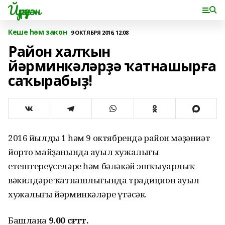
Йүрүҙән
Кеше һәм закон
9 ОКТЯБРЯ 2016, 12:08
Район халҡын
йәрминкәләрҙә ҡатнашырға
саҡырабыҙ!
2016 йылдың 1 һәм 9 октябрендә район мәҙәниәт
йорто майҙанында ауыл хужалығы
етештереүселәре һәм бәләкәй эшҡыуарлыҡ
вәкилдәре ҡатнашлығында традицион ауыл
хужалығы йәрминкәләре үтәсәк.
Башлана
9.00 сәғәттә.