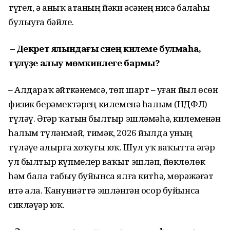
түгел, ә аныҡ атаның йәки әсәнең нисә балаһы
булыуға бәйле.
– Декрет ялындағы әсәнең килеме булмаһа,
түләүҙе алыу мөмкинлеге бармы?
– Алдараҡ әйткәнемсә, төп шарт – уҙған йыл өсөн
физик берәмектәрҙең килеменә һалым (НДФЛ)
түләү. Әгәр ҡатын былтыр эшләмәһә, килеменән
һалым түләнмәй, тимәк, 2026 йылда уның
түләүҙе алырға хоҡуғы юҡ. Шул уҡ ваҡытта әгәр
ул былтыр күпмелер ваҡыт эшләп, йөклөлөк
һәм бала табыу буйынса ялға китһә, мөрәжәғәт
итә ала. Ҡануниәттә эшләнгән осор буйынса
сикләүҙәр юҡ.