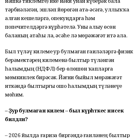
йәшкә тиклемге) ике йәки унан күберәк бала
тәрбиәләгән, эшләп йөрөгән ата‑әсәгә, уллыҡҡа
алған кешеләргә, опекундарға һәм
попечителдәргә күрһәтелә. Уны алыу өсөн
баланың атаһы ла, әсәһе лә мөрәжәғәт итә ала.
Был түләү килеме ҙур булмаған ғаиләләргә физик
берәмектәрҙең килеменә былтыр түләнгән
һалымдың (НДФЛ) бер өлөшөн ҡапларға
мөмкинлек бирәсәк. Йәғни быйыл мөрәжәғәт
иткәндә былтырғы ошо һалымдың түләнеүе
мөһим.
– Ҙур булмаған килем – был күрһәткес нисек
билдәләнә?
– 2026 йылда ғариза биргәндә ғаиләнең былтыр