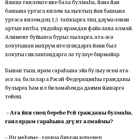
йәшкә тиклемге ике бала булмаһа, йәнә йән
башына уртаса килем халыҡтың йән башына
уртаса килемдең 1,5 тапҡырға тиң дәүмәленән
артып китһә, ундайҙар ярҙамдан файҙалана алмай.
Алимент буйынса бурыслыларға, ата-әсә
хоҡуғынан мәхрүм ителгәндәргә йәки был
хоҡуғы сикләнгәндәргә лә түләүҙе бирмәйҙәр.
Бынан тыш, ярҙам сараһына эйә булыу өсөн ата-
әсә лә, балалар ҙа Рәсәй Федерацияһы гражданы
булырға һәм ил биләмәһендә даими йәшәргә
тейеш.
– Ата йәки әсәнең береһе Рәсәй гражданы булмаһа,
ғаилә ярҙам сараһына дәғүә итә алмаймы?
– Иң мөһиме - ғариза биргән кешенең