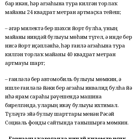
бар икән, һәр ағзаһына тура килгән торлаҡ
майҙаны 24 квадрат метрҙан артмаҫҡа тейеш;
– әгәр милектә бер шәхси йорт булһа, уның
майҙаны ниндәй булыуы мөһим түгел, ә инде бер
нисә йорт иҫәпләнһә, һәр ғаилә ағзаһына тура
килгән торлаҡ майҙаны 40 квадрат метрҙан
артмауы шарт;
– ғаиләлә бер автомобиль булыуы мөмкин, ә
ишле ғаиләлә йәки бер ағзаһы инвалид булһа йә
иһә ярҙам сараһы рәүешендә машина
бирелгәндә, уларҙың икәү булыуы ихтимал.
Түләүгә эйә булыу шарттары менән Рәсәй
Социаль фонды сайтында танышырға мөмкин.
– Ғаризаны ҡарағанда ниндәй килемдәр иҫәпкә