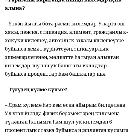
алына?
– Үткән йылғы бөтә рәсми килемдәр. Уларға эш
хаҡы, пенсия, стипендия, алимент, гражданлыҡ-
хоҡуҡи килешеү, авторлыҡ заказы килешеүҙәре
буйынса хеҙмәт күрһәтеүҙән, эшҡыуарлыҡ
эшмәкәрлегенән, мөлкәтте һатыуҙан алынған
килемдәр, шулай уҡ банктағы вкладтар
буйынса проценттар һәм башҡалар инә.
–
Түләүҙең күләме күпме?
– Ярҙам күләме һәр кем өсөн айырым билдәләнә.
Ул уҙған йылда физик берәмектәрҙең килеменә
түләнгән һалымға һәм шул уҡ килемдән 6
процентлыҡ ставка буйынса иҫәпләнгән күләмгә