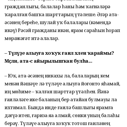
гражданлығы, балалар һаны һәм ҡағиҙәләрҙә
ҡаралған башҡа шарттарҙың үтәлеше. Әгәр ата-
әсәнең береһе, шулай уҡ балалары (кәмендә
икәү) Рәсәй гражданы икән, ярҙам сараһын һорап
мөрәжәғәт итә алалар.
– Түләүҙе алыуға хоҡуҡ ғаилә хәленә ҡараймы?
Мәҫәлән, ата-әсә айырылышҡан булһа...
– Юҡ, ата-әсәнең никахы ла, балаларҙың кем
менән йәшәүе лә түләүҙе алыуға йоғонто яһамай,
иң мөһиме – ҡалған шарттар үтәлһен. Йәнә
ғаиләләге ике баланың бер атайҙан булмауы ла
ихтимал. Бында инде ғаилә башлығы ярҙамға
дәғүә итеп, ғариза яҙа алмай, сөнки уның балаһы
берәү. Түләүҙе алыуға хоҡуҡ тотош ғаиләнең