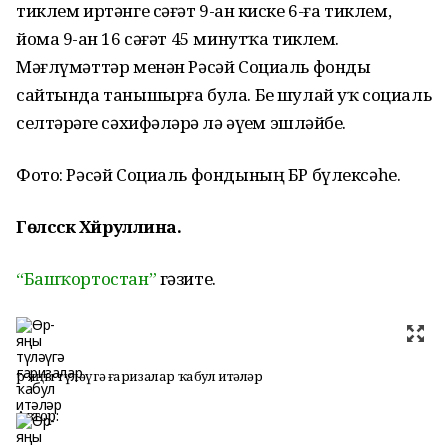
тиклем иртәнге сәғәт 9-ҙан киске 6-ға тиклем,
йома 9-ҙан 16 сәғәт 45 минутҡа тиклем.
Мәғлүмәттәр менән Рәсәй Социаль фонды
сайтында танышырға була. Беҙ шулай уҡ социаль
селтәрҙәге сәхифәләрҙә лә әүҙем эшләйбеҙ.
Фото: Рәсәй Социаль фондының БР бүлексәһе.
Гөлсәсәк Хәйруллина.
“Башҡортостан”
гәзите.
Өр-яңы түләүгә ғаризалар ҡабул итәләр
Автор: