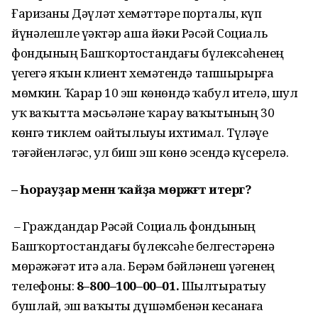
Ғаризаны Дәүләт хеҙмәттәре порталы, күп
йүнәлешле үҙәктәр аша йәки Рәсәй Социаль
фондының Башҡортостандағы бүлексәһенең
үҙегеҙгә яҡын клиент хеҙмәтендә тапшырырға
мөмкин. Ҡарар 10 эш көнөндә ҡабул ителә, шул
уҡ ваҡытта мәсьәләне ҡарау ваҡытының 30
көнгә тиклем оҙайтылыуы ихтимал. Түләүҙе
тәғәйенләгәс, ул биш эш көнө эсендә күсерелә.
– Һорауҙар менән ҡайҙа мөрәжәғәт итергә?
– Граждандар Рәсәй Социаль фондының
Башҡортостандағы бүлексәһе белгестәренә
мөрәжәғәт итә ала. Берҙәм бәйләнеш үҙәгенең
телефоны:
8–800–100–00–01.
Шылтыратыу
бушлай, эш ваҡыты дүшәмбенән кесаҙнаға