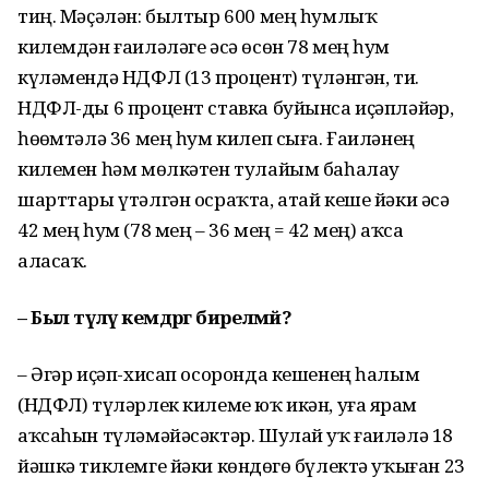
тиң. Мәҫәлән: былтыр 600 мең һумлыҡ
килемдән ғаиләләге әсә өсөн 78 мең һум
күләмендә НДФЛ (13 процент) түләнгән, ти.
НДФЛ-ды 6 процент ставка буйынса иҫәпләйҙәр,
һөҙөмтәлә 36 мең һум килеп сыға. Ғаиләнең
килемен һәм мөлкәтен тулайым баһалау
шарттары үтәлгән осраҡта, атай кеше йәки әсә
42 мең һум (78 мең – 36 мең = 42 мең) аҡса
аласаҡ.
– Был түләү кемдәргә бирелмәй?
– Әгәр иҫәп-хисап осоронда кешенең һалым
(НДФЛ) түләрлек килеме юҡ икән, уға ярҙам
аҡсаһын түләмәйәсәктәр. Шулай уҡ ғаиләлә 18
йәшкә тиклемге йәки көндөҙгө бүлектә уҡыған 23