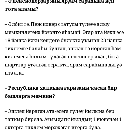
– Ә пенсионерҙар яңы ярҙам сараһына иҫәп
тота аламы?
– Әлбиттә. Пенсионер статусы түләүҙе алыу
мөмкинлегенә йоғонто яһамай. Әгәр ата йәки әсә
18 йәшкә йәки көндөҙгө бүлектә уҡыған 23 йәшкә
тиклемге балаһы булған, эшләп тә йөрөгән һәм
килеменә һалым түләгән пенсионер икән, бөтә
шарттар үтәлгән осраҡта, ярҙам сараһына дәғүә
итә ала.
– Республика халҡына ғаризаны ҡасан бирә
башларға мөмкин?
– Эшләп йөрөгән ата-әсәгә түләү йылына бер
тапҡыр бирелә. Ағымдағы йылдың 1 июненән 1
октяргә тиклем мөрәжәғәт итергә була.