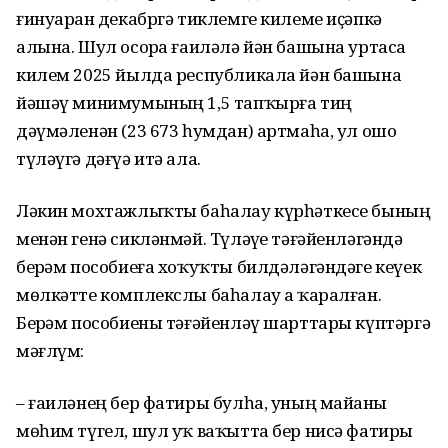
ғинуарҙан декабргә тиклемге килеме иҫәпкә
алына. Шул осорҙа ғаиләлә йән башына уртаса
килем 2025 йылда республикала йән башына
йәшәү минимумының 1,5 тапҡырға тиң
дәүмәленән (23 673 һумдан) артмаһа, ул ошо
түләүгә дәғүә итә ала.
Ләкин мохтажлыҡты баһалау күрһәткесе бының
менән генә сикләнмәй. Түләүҙе тәғәйенләгәндә
берҙәм пособиеға хоҡуҡты билдәләгәндәге кеүек
мөлкәтте комплекслы баһалау ҙа ҡаралған.
Берҙәм пособиены тәғәйенләү шарттары күптәргә
мәғлүм:
– ғаиләнең бер фатиры булһа, уның майҙаны
мөһим түгел, шул уҡ ваҡытта бер нисә фатиры