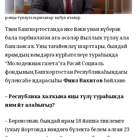
Өр-яңы түләүгә ғаризалар ҡабул итәләр
Тиҙҙән Башҡортостанда ике йәки унан күберәк
бала тәрбиәләгән ата-әсәләр йыллыҡ түләү ала
башлаясаҡ. Уны тәғәйенләү шарттары, бындай
ярҙамдың кемдәргә күрһәтелеүе тураһында
“Молодежная газета”ға Рәсәй Социаль
фондының Башҡортостан Республикаһындағы
бүлексәһе идарасыһы
Фәнил Вахитов
һөйләне.
– Республика халҡына яңы түләү тураһында
нимә әйтә алаһығыҙ?
– Беренсенән, бындай ярҙам 18 йәшкә тиклемге
(уҡыу йортонда көндөҙгө бүлектә белем алған 23