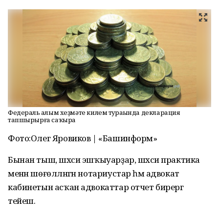
Федераль һалым хеҙмәте килем тураһында декларация
тапшырырға саҡыра
Фото:Олег Яровиков | «Башинформ»
Бынан тыш, шәхси эшҡыуарҙар, шәхси практика
менән шөғөлләнгән нотариустар һәм адвокат
кабинетын асҡан адвокаттар отчет бирергә
тейеш.