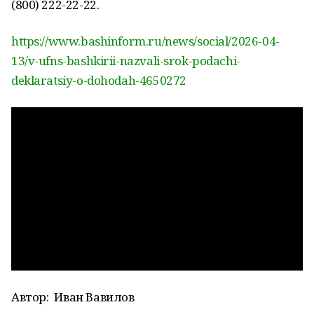
(800) 222-22-22.
https://www.bashinform.ru/news/social/2026-04-
13/v-ufns-bashkirii-nazvali-srok-podachi-
deklaratsiy-o-dohodah-4650272
Автор:
Иван Вавилов