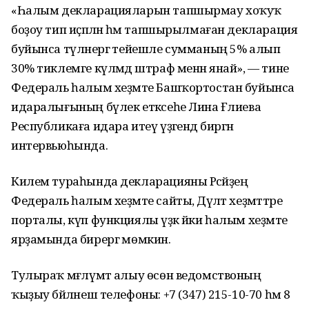
«Һалым декларацияларын тапшырмау хоҡуҡ
боҙоу тип иҫәпләнә һәм тапшырылмаған декларация
буйынса түләнергә тейешле сумманың 5% алып
30% тиклемге күләмдә штраф менән янай», — тине
Федераль һалым хеҙмәте Башҡортостан буйынса
идаралығының бүлек етәксеһе Лина Ғәлиева
Республикаға идара итеү үҙәгендә биргән
интервьюһында.
Килем тураһында декларацияны Рәсәйҙең
Федераль һалым хеҙмәте сайты, Дәүләт хеҙмәттәре
порталы, күп функциялы үҙәк йәки һалым хеҙмәте
ярҙамында бирергә мөмкин.
Тулыраҡ мәғлүмәт алыу өсөн ведомствоның
ҡыҙыу бәйләнеш телефоны: +7 (347) 215-10-70 һәм 8