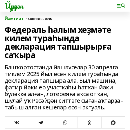
Йүрүҙән
Йәмғиәт
14 АПРЕЛЯ , 05:09
Федераль һалым хеҙмәте
килем тураһында
декларация тапшырырға
саҡыра
Башҡортостанда йәшәүселәр 30 апрелгә
тиклем 2025 йыл өсөн килем тураһында
декларация тапшыра ала. Был машина,
фатир йәки ер участкаһы һатҡан йәки
бүләккә алған, лотереяға аҡса отҡан,
шулай уҡ Рәсәйҙән ситтәге сығанаҡтарҙан
табыш алған кешеләр өсөн актуаль.