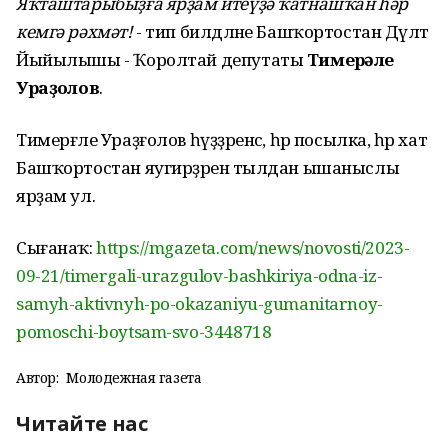
Яҡташтарыбыҙға ярҙам итеүҙә ҡатнашҡан һәр
кемгә рәхмәт!
- тип билдәләне Башҡортостан Дәүләт
Йыйылышы - Ҡоролтай депутаты
Тимерғәле
Ураҙғолов
.
Тимерғәле Ураҙғолов һүҙҙәренсә, һәр посылка, һәр хат
Башҡортостан яугирҙәренә тылдан ышаныслы
ярҙам ул.
Сығанаҡ:
https://mgazeta.com/news/novosti/2023-
09-21/timergali-urazgulov-bashkiriya-odna-iz-
samyh-aktivnyh-po-okazaniyu-gumanitarnoy-
pomoschi-boytsam-svo-3448718
Автор:
Молодежная газета
Читайте нас