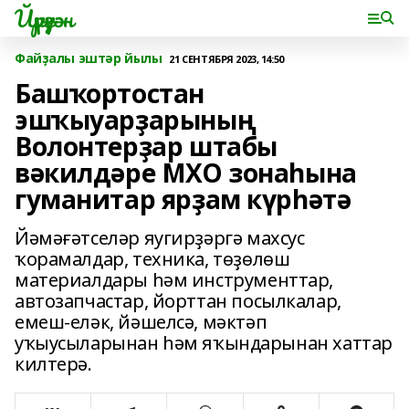
Йүрүҙән
Файҙалы эштәр йылы
21 СЕНТЯБРЯ 2023, 14:50
Башҡортостан
эшҡыуарҙарының
Волонтерҙар штабы
вәкилдәре МХО зонаһына
гуманитар ярҙам күрһәтә
Йәмәғәтселәр яугирҙәргә махсус
ҡорамалдар, техника, төҙөлөш
материалдары һәм инструменттар,
автозапчастар, йорттан посылкалар,
емеш-еләк, йәшелсә, мәктәп
уҡыусыларынан һәм яҡындарынан хаттар
килтерә.