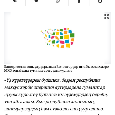
Башҡортостан эшҡыуарҙарының Волонтерҙар штабы вәкилдәре
МХО зонаһына гуманитар ярҙам күрһәтә
- Үҙ күҙәтеүҙәрем буйынса, беҙҙең республика
махсус хәрби операция яугирҙәренә гуманитар
ярҙам күрһәтеү буйынса иң әүҙемдәрҙең береһе,
тип әйтә алам. Был республика халҡының,
эшҡыуарҙарҙың һәм етәкселегенең ҙур өлөшө.