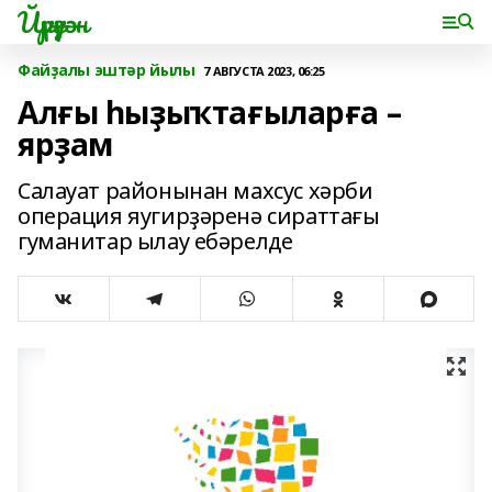
Йүрүҙән
Файҙалы эштәр йылы
7 АВГУСТА 2023, 06:25
Алғы һыҙыҡтағыларға –
ярҙам
Салауат районынан махсус хәрби
операция яугирҙәренә сираттағы
гуманитар ылау ебәрелде