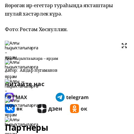
йөрөгән ир-егеттәр тураһында яҡташтары
шулай хәстәрлек күрә.
Фото: Рөстәм Хөснуллин.
Алғы һыҙыҡтағыларға – ярҙам
Автор:
Айдар Нугаманов
Читайте нас
Партнеры