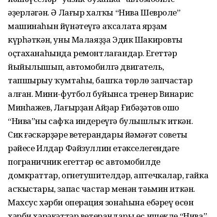
әҙерләгән. Ә Лағыр халҡы “Нива Шевроле”
машинаһын йүнәтеүгә аҡсалата ярҙам
күрһәткән, уны Малаяҙҙа Эдик Шакировтың
оҫтаханаһында ремонтлағандар. Егеттәр
йыйылышып, автомобилгә двигатель,
тапшырыу ҡумтаһы, башҡа төрлө запчастар
алған. Мини-футбол буйынса тренер Винарис
Минһажев, Лағырҙан Айҙар Ғибәҙәтов ошо
“Нива”ны сафҡа индереүгә булышлыҡ иткән.
Сик ғәскәрҙәре ветерандары йәмәғәт советы
рәйесе Илдар Фәйзуллин етәкселегендәге
пограничник егеттәр өс автомобилде
домкраттар, огнетушителдәр, аптечкалар, гайка
асҡыстары, запас частар менән тәьмин иткән.
Махсус хәрби операция зонаһына ебәреү өсөн
хәрби хәрәкәттәр ветерандары өс ишекле “Нива”