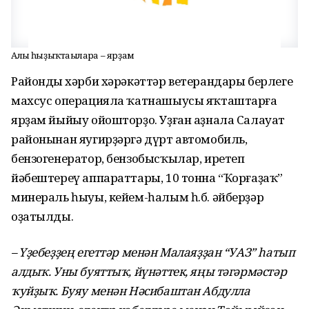
Алғы һыҙыҡтағыларға – ярҙам
Райондың хәрби хәрәкәттәр ветерандары берлеге
махсус операцияла ҡатнашыусы яҡташтарға
ярҙам йыйыу ойошторҙо. Уҙған аҙнала Салауат
районынан яугирҙәргә дүрт автомобиль,
бензогенератор, бензобысҡылар, иретеп
йәбештереү аппараттары, 10 тонна “Ҡорғаҙаҡ”
минераль һыуы, кейем-һалым һ.б. әйберҙәр
оҙатылды.
– Үҙебеҙҙең егеттәр менән Малаяҙҙан “УАЗ” һатып
алдыҡ. Уны буяттыҡ, йүнәттек, яңы тәгәрмәстәр
ҡуйҙыҡ. Буяу менән Нәсибаштан Абдулла