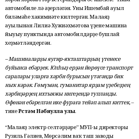
автомобиле лә әҙерләгән. Уны Ишембай ауыл
биләмәһе хакимиәте килтергән. Малаяҙ
ауылынан Лилиә Хужиәхмәтова үҙенең машина
йыуыу пунктында автомобилдәрҙе бушлай
хеҙмәтләндергән.
– Машиналарҙы яугир-яҡташтарҙың үтенесе
буйынса ебәрҙек. Юлһыҙ ерҙән йөрөүсе транспорт
саралары уларға хәрби бурысын үтәгәндә бик
ныҡ кәрәк. Ғөмүмән, гуманитар ярҙам үҙебеҙҙең
хәрбиҙәрҙең ихтыяжы нигеҙендә тупланды.
Өфөнән ебәрелгән ике фураға тейәп алып киттек,
–
тине
Рөстәм Нәбиулла улы
.
“Малаяҙ электр селтәрҙәре” МУП-ы директоры
Рузиль Ғәлиев, Мөрсәлим ваҡ таш заводы