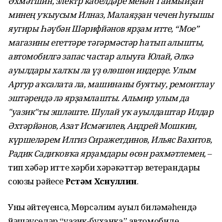
Әхмәтшин, электр кабелдәре менән Таймыйҙан
минең уҡыусым Илназ, Малаяҙҙан чечен һуғышы
яугиры Һәүбән Шәрифйәнов ярҙам итте, “Мое”
магазины егеттәре тәгәрмәстәр һатып алышты,
автомобилгә запас частар алыуға Юлай, Әлкә
ауылдары халҡы ла үҙ өлөшөн индерҙе. Улым
Артур аҡсалата ла, машинаны буятыу, ремонтлау
эштәрендә лә ярҙамлашты. Альмир улым да
"уазик"ты эшләште. Шулай уҡ ауылдаштар Илдар
Әхтәрйәнов, Азат Исмәғилев, Андрей Мошкин,
күршеләрем Илгиз Сиражетдинов, Ильяс Вахитов,
Радик Садиҡовҡа ярҙамдары өсөн рәхмәтлемен,
–
тип хәбәр итте хәрби хәрәкәттәр ветерандары
союзы рәйесе
Рөстәм Хөснуллин
.
Уның әйтеүенсә, Мөрсәлим ауыл биләмәһендә
йәшәүселәр “уазик-буханка” автомобиле