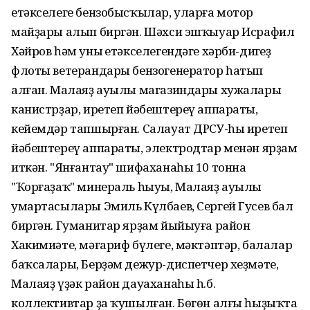
етәкселеге бензобысҡылар, уларға мотор
майҙары алып биргән. Шәхси эшҡыуар Исрафил
Хәйров һәм уның етәкселегендәге хәрби-диңгеҙ
флоты ветерандары бензогенератор һатып
алған. Малаяҙ ауылы магазиндары хужалары
канистрҙар, иретеп йәбештереү аппараты,
кейемдәр тапшырған. Салауат ДРСУ-һы иретеп
йәбештереү аппараты, электродтар менән ярҙам
иткән. "Янғантау" шифаханаһы 10 тонна
"Ҡорғаҙаҡ" минераль һыуы, Малаяҙ ауылы
умартасылары Эмиль Күлбаев, Сергей Гусев бал
биргән. Гуманитар ярҙам йыйыуға район
Хакимиәте, мәғариф бүлеге, мәктәптәр, балалар
баҡсалары, Берҙәм дежур-диспетчер хеҙмәте,
Малаяҙ үҙәк район дауаханаһы һ.б.
коллективтар ҙа ҡушылған. Бөгөн алғы һыҙыҡта