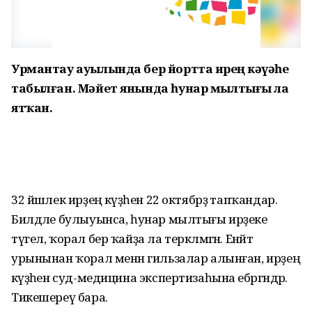
Урмантау ауылында бер йортта ирҙең кәүҙәһе
табылған. Мәйет янында һунар мылтығы ла
ятҡан.
32 йәшлек ирҙең кәүҙәһен 22 октябрҙә тапҡандар.
Билдәле булыуынса, һунар мылтығы ирҙеке
түгел, ҡорал бер ҡайҙа ла теркәлмәгән. Енәйәт
урынынан ҡорал менән гильзалар алынған, ирҙең
кәүҙәһен суд-медицина экспертизаһына ебәргәндәр.
Тикешереү бара.