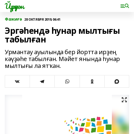
Йүрүҙән
Фажиғә
28 ОКТЯБРЯ 2019, 06:41
Эргәһендә һунар мылтығы
табылған
Урмантау ауылында бер йортта ирҙең
кәүҙәһе табылған. Мәйет янында һунар
мылтығы ла ятҡан.