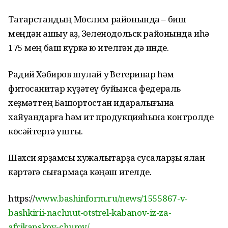
Татарстандың Мөслим районында – биш
меңдән ашыу ҡаҙ, Зеленодольск районында иһә
175 мең баш күркә юҡ ителгән дә инде.
Радий Хәбиров шулай уҡ Ветеринар һәм
фитосанитар күҙәтеү буйынса федераль
хеҙмәттең Башҡортостан идаралығына
хайуандарға һәм ит продукцияһына контролде
көсәйтергә ҡушты.
Шәхси ярҙамсы хужалыҡтарҙа сусҡаларҙы ялан
кәртәгә сығармаҫҡа кәңәш ителде.
https://
www.bashinform.ru/news/1555867-v-
bashkirii-nachnut-otstrel-kabanov-iz-za-
afrikanskoy-chumy/