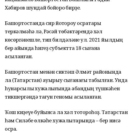
Хәбиров шундай бойороҡ бирҙе.
Башҡортостанда сир йоҡтороу осраҡтары
теркәлмәһә лә, Рәсәй төбәктәрендә хәл
көсөргәнешле, тип билдәләне ул. 2021 йылдың
бер айында һигеҙ субъектта 18 сығанаҡ
асыҡланған.
Башҡортостан менән сиктәш Әлмәт районында
ла (Татарстан) ауырыу сығанағы табылған. Унда
һунарсылыҡ хужалығында ҡабандың түшкәһен
тикшергәндә тағун геномы асыҡланған.
Ҡош киҙеүе буйынса ла хәл тотороҡһоҙ. Татарстан
һәм Силәбе өлкәһе хужалыҡтарында – бер нисә
осраҡ.