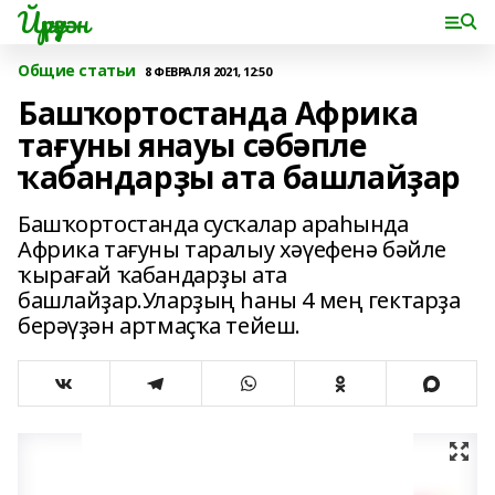
Йүрүҙән
Общие статьи
8 ФЕВРАЛЯ 2021, 12:50
Башҡортостанда Африка
тағуны янауы сәбәпле
ҡабандарҙы ата башлайҙар
Башҡортостанда сусҡалар араһында
Африка тағуны таралыу хәүефенә бәйле
ҡырағай ҡабандарҙы ата
башлайҙар.Уларҙың һаны 4 мең гектарҙа
берәүҙән артмаҫҡа тейеш.