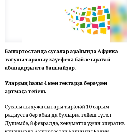
Башҡортостанда сусҡалар араһында Африка
тағуны таралыу хәүефенә бәйле ҡырағай
ҡабандарҙы ата башлайҙар.
Уларҙың һаны 4 мең гектарҙа берәүҙән
артмаҫҡа тейеш.
Сусҡасылыҡ хужалыҡтары тирәләй 10 саҡрым
радиуста бер ҡабан да булырға тейеш түгел.
Дүшәмбе, 8 февралдә, хөкүмәттә уҙған оператив
кәңәшмәлә Башҡортостан Башлығы Радий