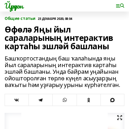
Йүрүҙән
Общие статьи
23 ДЕКАБРЯ 2020, 08:04
Өфөлә Яңы йыл
сараларының интерактив
картаһы эшләй башланы
Башҡортостандың баш ҡалаһында яңы
йыл сараларының интерактив картаһы
эшләй башланы. Унда байрам уңайынан
ойошторолған төрлө күңел асыуҙарҙың
ваҡыты һәм уҙғарыу урыны күрһәтелгән.