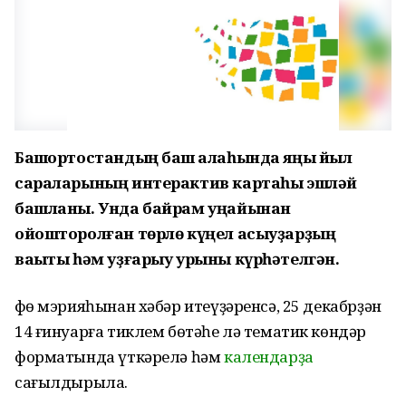
Башҡортостандың баш ҡалаһында яңы йыл
сараларының интерактив картаһы эшләй
башланы. Унда байрам уңайынан
ойошторолған төрлө күңел асыуҙарҙың
ваҡыты һәм уҙғарыу урыны күрһәтелгән.
Өфө мэрияһынан хәбәр итеүҙәренсә, 25 декабрҙән
14 ғинуарға тиклем бөтәһе лә тематик көндәр
форматында үткәрелә һәм
календарҙа
сағылдырыла.