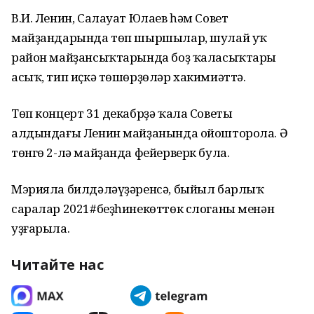
В.И. Ленин, Салауат Юлаев һәм Совет
майҙандарында төп шыршылар, шулай уҡ
район майҙансыҡтарында боҙ ҡаласыҡтары
асыҡ, тип иҫкә төшөрҙөләр хакимиәттә.
Төп концерт 31 декабрҙә ҡала Советы
алдындағы Ленин майҙанында ойошторола. Ә
төнгө 2-лә майҙанда фейерверк була.
Мэрияла билдәләүҙәренсә, быйыл барлыҡ
саралар 2021#беҙһинекөттөк слоганы менән
уҙғарыла.
Читайте нас