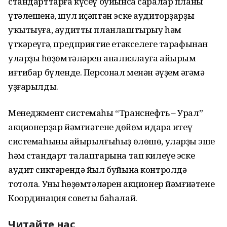
стандарттарға күсеү буйынса саралар планы
үтәлешенә, шул иҫәптән эске аудиторҙарҙы
уҡытыуға, аудитты планлаштырыу һәм
үткәреүгә, предприятие етәкселеге тарафынан
уларҙың һөҙөмтәләрен анализлауға айырым
иғтибар бүленде. Персонал менән әүҙем әңгәмә
уҙғарылды.
Менеджмент системаһы “Транснефть – Урал”
акционерҙар йәмғиәтенең дөйөм идара итеү
системаһының айырылғыһыҙ өлөшө, уларҙың эше
һәм стандарт талаптарына тап килеүе эске
аудит сиктәрендә йыл буйына контролдә
тотола. Уның һөҙөмтәләрен акционер йәмғиәтенең
Координация советы баһалай.
Читайте нас