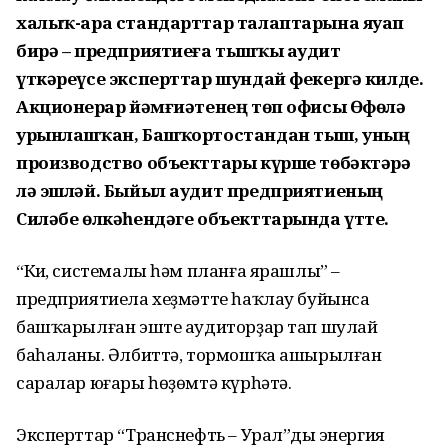
халыҡ-ара стандарттар талаптарына яуап
бирә – предприятиеға тышҡы аудит
үткәреүсе эксперттар шундай фекергә килде.
Акционерҙар йәмғиәтенең төп офисы Өфөлә
урынлашҡан, Башҡортостандан тыш, уның
производство объекттары күрше төбәктәрҙә
лә эшләй. Быйыл аудит предприятиеның
Силәбе өлкәһендәге объекттарында үтте.
“Киң, системалы һәм планға ярашлы” –
предприятиела хеҙмәтте һаҡлау буйынса
башҡарылған эште аудиторҙар тап шулай
баһаланы. Әлбиттә, тормошҡа ашырылған
саралар юғары һөҙөмтә күрһәтә.
Эксперттар “Транснефть – Урал”дың энергия