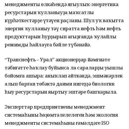
менеджменты өлкәһендә яғыулыҡ-энергетика
ресурстарын ҡулланыуҙа маҡсатлы
күрһәткестәрҙе үтәүен раҫланы. Шул уҡ ваҡытта
энергия ҡулланыу тәү сиратта нефть һәм нефть
продукттарын һурҙырып ағыҙғанда ҡулайлы
режимды һайлауға бәйле түбәнәйә.
“Транснефть – Урал” акционерҙар йәмғиәте
тәбиғәтте һаҡлау буйынса ла сараларҙы уңышлы
бойомға ашыра: аныҡлап әйткәндә, эшмәкәрлек
алып барған төбәктә даими нигеҙҙә биологик
һыу ресурстарын яңыртыу эштәре башҡарыла.
Эксперттар предприятиеның менеджмент
системаһының һөҙөмтәлелелеген һәм экология
менеджменты системаһының ғәмәлдәге ISO