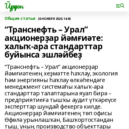
Йүрүҙән
Общие статьи
26 НОЯБРЯ 2020, 14:45
“Транснефть – Урал”
акционерҙар йәмғиәте:
халыҡ-ара стандарттар
буйынса эшләйбеҙ
“Транснефть – Урал” акционерҙар
йәмғиәтенең хеҙмәтте һаҡлау, экология
һәм энергияны һаҡлау өлкәһендәге
менеджмент системаһы халыҡ-ара
стандарттар талаптарына яуап бирә –
предприятиеға тышҡы аудит үткәреүсе
эксперттар шундай фекергә килде.
Акционерҙар йәмғиәтенең төп офисы
Өфөлә урынлашҡан, Башҡортостандан
тыш, уның производство объекттары