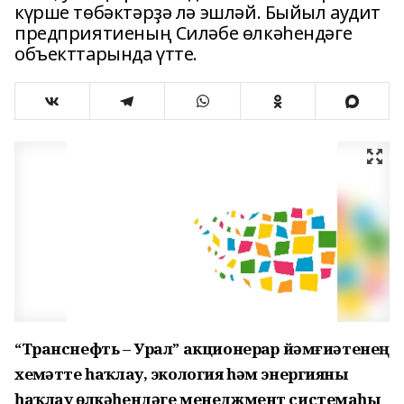
күрше төбәктәрҙә лә эшләй. Быйыл аудит
предприятиеның Силәбе өлкәһендәге
объекттарында үтте.
“Транснефть – Урал” акционерҙар йәмғиәтенең
хеҙмәтте һаҡлау, экология һәм энергияны
һаҡлау өлкәһендәге менеджмент системаһы