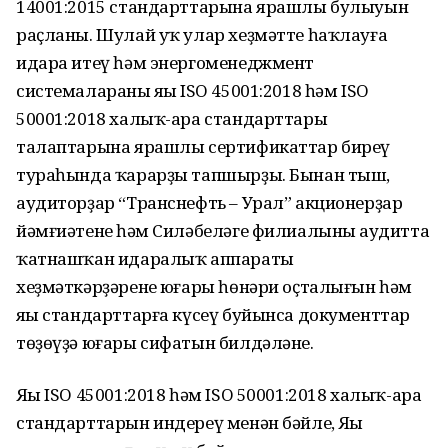
14001:2015 стандарттарына ярашлы булыуын
раҫланы. Шулай уҡ улар хеҙмәтте һаҡлауға
идара итеү һәм энергоменеджмент
системалараның яңы ISO 45001:2018 һәм ISO
50001:2018 халыҡ-ара стандарттары
талаптарына ярашлы сертификаттар биреү
тураһында ҡарарҙы тапшырҙы. Бынан тыш,
аудиторҙар “Транснефть – Урал” акционерҙар
йәмғиәтенең һәм Силәбеләге филиалының аудитта
ҡатнашҡан идаралыҡ аппараты
хеҙмәткәрҙәренең юғары һөнәри оҫталығын һәм
яңы стандарттарға күсеү буйынса документтар
төҙөүҙә юғары сифатын билдәләне.
Яңы ISO 45001:2018 һәм ISO 50001:2018 халыҡ-ара
стандарттарын индереү менән бәйле, Яңы