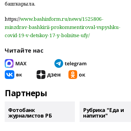
башҡарыла.
https://
www.bashinform.ru/news/1525806-
minzdrav-bashkirii-prokommentiroval-vspyshku-
covid-19-v-detskoy-17-y-bolnitse-ufy/
Читайте нас
Партнеры
Фотобанк
Рубрика "Еда и
журналистов РБ
напитки"