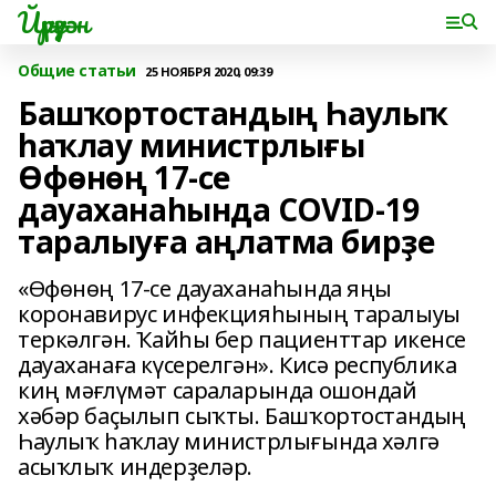
Йүрүҙән
Общие статьи
25 НОЯБРЯ 2020, 09:39
Башҡортостандың Һаулыҡ
һаҡлау министрлығы
Өфөнөң 17-се
дауаханаһында COVID-19
таралыуға аңлатма бирҙе
«Өфөнөң 17-се дауаханаһында яңы
коронавирус инфекцияһының таралыуы
теркәлгән. Ҡайһы бер пациенттар икенсе
дауаханаға күсерелгән». Кисә республика
киң мәғлүмәт сараларында ошондай
хәбәр баҫылып сыҡты. Башҡортостандың
Һаулыҡ һаҡлау министрлығында хәлгә
асыҡлыҡ индерҙеләр.