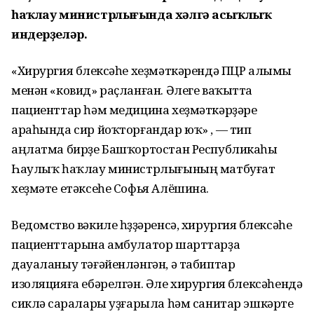
һаҡлау министрлығында хәлгә асыҡлыҡ
индерҙеләр.
«Хирургия бүлексәһе хеҙмәткәрендә ПЦР алымы
менән «ковид» раҫланған. Әлеге ваҡытта
пациенттар һәм медицина хеҙмәткәрҙәре
араһында сир йоҡторғандар юҡ» , — тип
аңлатма бирҙе Башҡортостан Республикаһы
Һаулыҡ һаҡлау министрлығының матбуғат
хеҙмәте етәксеһе Софья Алёшина.
Ведомство вәкиле һүҙҙәренсә, хирургия бүлексәһе
пациенттарына амбулатор шарттарҙа
дауаланыу тәғәйенләнгән, ә табиптар
изоляцияға ебәрелгән. Әле хирургия бүлексәһендә
сикләү саралары уҙғарыла һәм санитар эшкәртеү