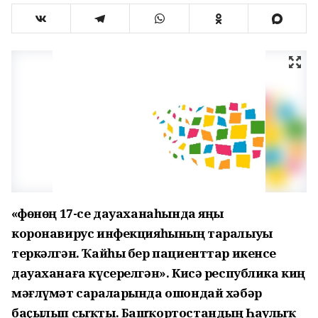
«Өфөнөң 17-се дауаханаһында яңы
коронавирус инфекцияһының таралыуы
теркәлгән. Ҡайһы бер пациенттар икенсе
дауаханаға күсерелгән». Кисә республика киң
мәғлүмәт сараларында ошондай хәбәр
баҫылып сыҡты. Башҡортостандың Һаулыҡ