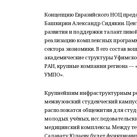
Концепцию Евразийского НОЦ пред
Башкирии Александр Сидякин. Цент
развития и поддержки талантливой 
реализацию комплексных программ
сектора экономики. В его состав в
академические структуры Уфимског
РАН, крупные компании региона — «
УМПО».
Крупнейшим инфраструктурным ре
межвузовский студенческий кампус 
расположатся общежития для студе
молодых учёных, исследовательски
медицинский комплексы. Между те
Салавату Юлаеву будет функционир