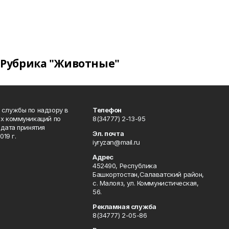
Рубрика "Животные"
 службы по надзору в
Телефон
ых коммуникаций по
8(34777) 2-13-95
дата принятия
Эл. почта
19 г.
iyryzan@mail.ru
Адрес
452490, Республика
Башкортостан,Салаватский район,
с. Малояз, ул. Коммунистическая,
56.
Рекламная служба
8(34777) 2-05-86