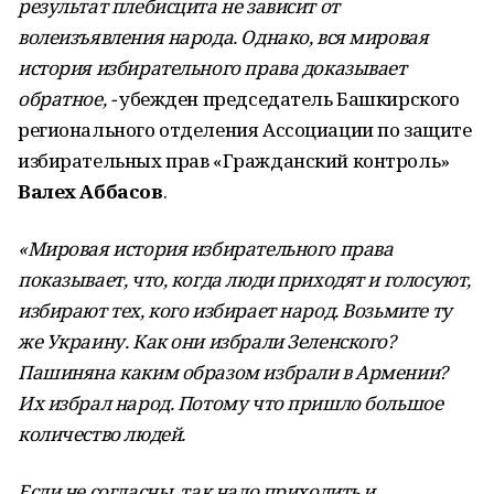
результат плебисцита не зависит от
волеизъявления народа. Однако, вся мировая
история избирательного права доказывает
обратное, -
убежден председатель Башкирского
регионального отделения Ассоциации по защите
избирательных прав «Гражданский контроль»
Валех Аббасов
.
«Мировая история избирательного права
показывает, что, когда люди приходят и голосуют,
избирают тех, кого избирает народ. Возьмите ту
же Украину. Как они избрали Зеленского?
Пашиняна каким образом избрали в Армении?
Их избрал народ. Потому что пришло большое
количество людей.
Если не согласны, так надо приходить и