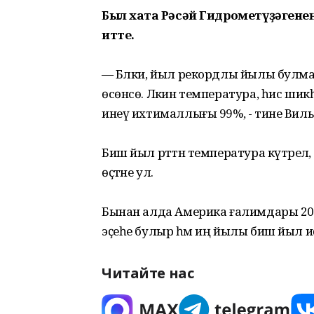
Был хаҡта Рәсәй Гидрометүҙәгене
итте.
— Бәлки, йыл рекордлы йылы булмаҫ, 
өсөнсө. Ләкин температура, һис шикһ
инеү ихтималлығы 99%, - тине Вил
Биш йыл рәттән температура күтәрел
өҫтәне ул.
Бынан алда Америка ғалимдары 20
эҫеһе булыр һәм иң йылы биш йыл иҫәбе
Читайте нас