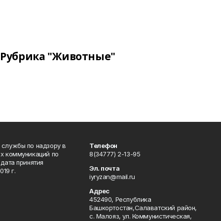
Рубрика "Животные"
 службы по надзору в
Телефон
ых коммуникаций по
8(34777) 2-13-95
дата принятия
Эл. почта
19 г.
iyryzan@mail.ru
Адрес
452490, Республика
Башкортостан,Салаватский район,
с. Малояз, ул. Коммунистическая,