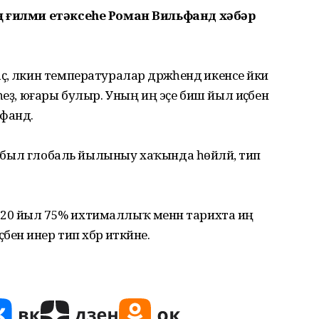
ң ғилми етәксеһе Роман Вильфанд хәбәр
ләкин температуралар дәрәжәһендә икенсе йәки
еҙ, юғары булыр. Уның иң эҫе биш йыл иҫәбенә
ьфанд.
ә, был глобаль йылыныу хаҡында һөйләй, тип
20 йыл 75% ихтималлыҡ менән тарихта иң
нә инер тип хәбәр иткәйне.