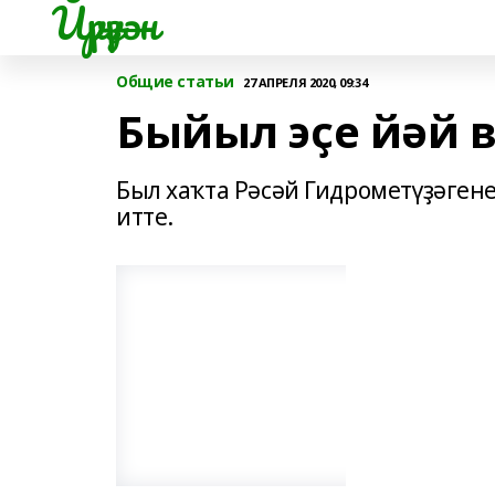
Йүрүҙән
Общие статьи
27 АПРЕЛЯ 2020, 09:34
Быйыл эҫе йәй 
Был хаҡта Рәсәй Гидрометүҙәген
итте.