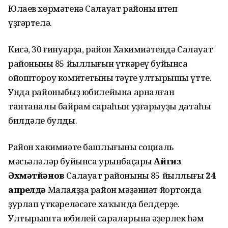
Юлаев хөрмәтенә Салауат районы итеп
үҙгәртелә.
Кисә, 30 ғинуарҙа, район Хакимиәтендә Салауат
районының 85 йыллығын үткәреү буйынса
ойоштороу комитетының тәүге ултырышы үтте.
Унда районыбыҙ юбилейына арналған
тантаналы байрам сараһын уҙғарыуҙың датаһы
билдәле булды.
Район хакимиәте башлығының социаль
мәсьәләләр буйынса урынбаҫары
Айгиз
Әхмәтйәнов
Салауат районының 85 йыллығы
24
апрелдә
Малаяҙҙа район мәҙәниәт йортонда
ҙурлап үткәреләсәге хаҡында белдерҙе.
Ултырышта юбилей сараларына әҙерлек һәм