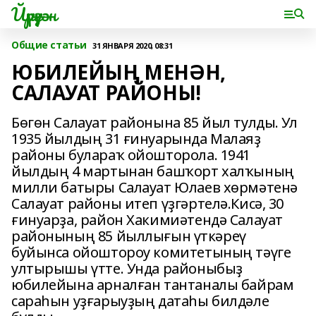
Йүрүҙән
Общие статьи
31 ЯНВАРЯ 2020, 08:31
ЮБИЛЕЙЫҢ МЕНӘН,
САЛАУАТ РАЙОНЫ!
Бөгөн Салауат районына 85 йыл тулды. Ул
1935 йылдың 31 ғинуарында Малаяҙ
районы булараҡ ойошторола. 1941
йылдың 4 мартынан башҡорт халҡының
милли батыры Салауат Юлаев хөрмәтенә
Салауат районы итеп үҙгәртелә.Кисә, 30
ғинуарҙа, район Хакимиәтендә Салауат
районының 85 йыллығын үткәреү
буйынса ойоштороу комитетының тәүге
ултырышы үтте. Унда районыбыҙ
юбилейына арналған тантаналы байрам
сараһын уҙғарыуҙың датаһы билдәле