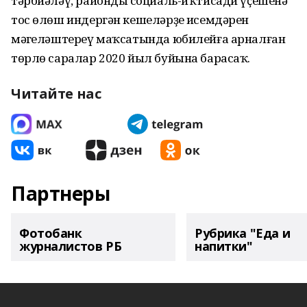
тәрбиәләү, райондың социаль-иҡтисади үҫешенә
тос өлөш индергән кешеләрҙең исемдәрен
мәңгеләштереү маҡсатында юбилейға арналған
төрлө саралар 2020 йыл буйына барасаҡ.
Читайте нас
Партнеры
Фотобанк
Рубрика "Еда и
журналистов РБ
напитки"