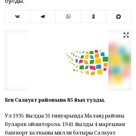
булды.
Бөгөн Салауат районына 85 йыл тулды.
Ул 1935 йылдың 31 ғинуарында Малаяҙ районы
булараҡ ойошторола. 1941 йылдың 4 мартынан
башҡорт халҡының милли батыры Салауат