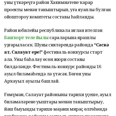
уны үткәреүгә район Хакимиәтенең ҡарар
проекты менән таныштырып, уға яуаплы булған
ойоштороу комитеты составы һайланды.
Район юбилейы республикала иғлан ителгән
Башҡорт теле йылы
сараларына ярашлы
уҙғарыласаҡ. Шуның сиктәрендә районда
“Сәскә
ат, Салауат ере!”
фестиваль-конкурсы старт
ала. Уны баһалау өсөн жюри составы
билдәләнде. Фестиваль-конкурс райондың 16
ауыл биләмәһендә лә үтәсәк. Бөгөн уны
Арҡауыл ауылы башлай.
Ғөмүмән, Салауат районының тарихи үҫеше, ауыл
биләмәләренең уңыштары менән таныштырыу,
йәш быуынды тарихи-мәҙәни мираҫ өлгөһөндә