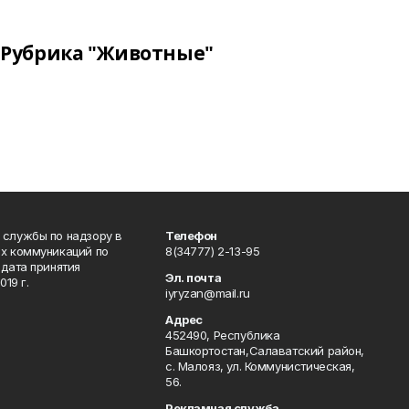
Рубрика "Животные"
 службы по надзору в
Телефон
ых коммуникаций по
8(34777) 2-13-95
дата принятия
Эл. почта
19 г.
iyryzan@mail.ru
Адрес
452490, Республика
Башкортостан,Салаватский район,
с. Малояз, ул. Коммунистическая,
56.
Рекламная служба