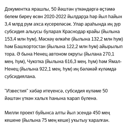
Документҡа ярашлы, 50 йәштән үткәндәргә өҫтәмә
белем биреү өсөн 2020-2022 йылдарҙа һәр йыл һайын
3,4 млрд рум аҡса күсереләсәк. Улар араһында иң ҙур
субсидия алыусы булараҡ Краснодар крайы (йылына
153,4 млн һум), Мәскәү өлкәһе (йылына 132,2 млн һум)
һәм Башҡортостан (йылына 122,2 млн һум) айырылып
тора. Ә бына Ненец автоном округы (йылана 270,1
мең. һум), Чукотка (йылына 616,3 мең. һум) һәм Ямал-
Ненец (йылына 922,1 мең. һум) иң бәләкәй күләмдә
субсидиялана.
"Известия" хәбәр итеүенсә, субсидия күләме 50
йәштән үткән халыҡ һанына ҡарап бүленә.
Милли проект буйынса алты йыл эсендә 450 мең
кешене (йылына 75 мең кеше) уҡытыу ҡаралған.