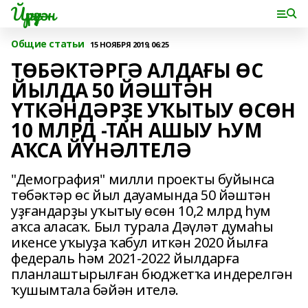
Йүрүҙән
Общие статьи
15 НОЯБРЯ 2019, 06:25
ТӨБӘКТӘРГӘ АЛДАҒЫ ӨС
ЙЫЛДА 50 ЙӘШТӘН
ҮТКӘНДӘРҘЕ УҠЫТЫУ ӨСӨН
10 МЛРД -ТАН АШЫУ ҺУМ
АҠСА ЙҮНӘЛТЕЛӘ
"Демография" милли проекты буйынса
төбәктәр өс йыл дауамында 50 йәштән
уҙғандарҙы уҡытыу өсөн 10,2 млрд һум
аҡса аласаҡ. Был турала Дәүләт думаһы
икенсе уҡыуҙа ҡабул иткән 2020 йылға
федераль һәм 2021-2022 йылдарға
планлаштырылған бюджетҡа индерелгән
ҡушымтала бәйән ителә.