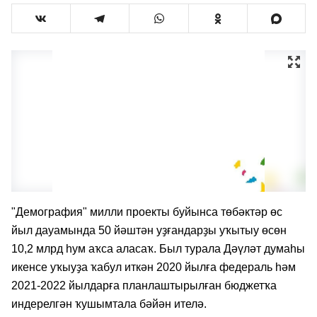
"Демография" милли проекты буйынса төбәктәр өс
йыл дауамында 50 йәштән уҙғандарҙы уҡытыу өсөн
10,2 млрд һум аҡса аласаҡ. Был турала Дәүләт думаһы
икенсе уҡыуҙа ҡабул иткән 2020 йылға федераль һәм
2021-2022 йылдарға планлаштырылған бюджетҡа
индерелгән ҡушымтала бәйән ителә.