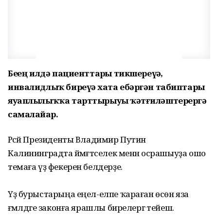
Беҙҙең илдә пациенттарҙы тикшереүҙә,
инвалидлыҡ биреүҙә хата ебәргән табиптарҙы
яуаплылыҡҡа тарттырыуҙы ҡәтғиләштерергә
самалайҙар.
Рәсәй Президенты Владимир Путин
Калининградта йәмәғәтселек менән осрашыуҙа ошо
темаға үҙ фекерен белдерҙе.
Үҙ бурыстарыңа еңел-елпе ҡараған өсөн яза
ғәмәлдәге законға ярашлы бирелергә тейеш.