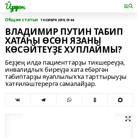
Йүрүҙән
Общие статьи
1 НОЯБРЯ 2019, 01:44
ВЛАДИМИР ПУТИН ТАБИП
ХАТАҺЫ ӨСӨН ЯЗАНЫ
КӨСӘЙТЕҮҘЕ ХУПЛАЙМЫ?
Беҙҙең илдә пациенттарҙы тикшереүҙә,
инвалидлыҡ биреүҙә хата ебәргән
табиптарҙы яуаплылыҡҡа тарттырыуҙы
ҡәтғиләштерергә самалайҙар.