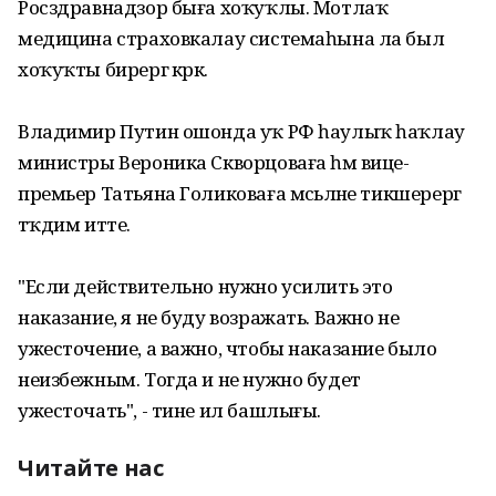
Росздравнадзор быға хоҡуҡлы. Мотлаҡ
медицина страховкалау системаһына ла был
хоҡуҡты бирергә кәрәк.
Владимир Путин ошонда уҡ РФ һаулыҡ һаҡлау
министры Вероника Скворцоваға һәм вице-
премьер Татьяна Голиковаға мәсьәләне тикшерергә
тәҡдим итте.
"Если действительно нужно усилить это
наказание, я не буду возражать. Важно не
ужесточение, а важно, чтобы наказание было
неизбежным. Тогда и не нужно будет
ужесточать", - тине ил башлығы.
Читайте нас