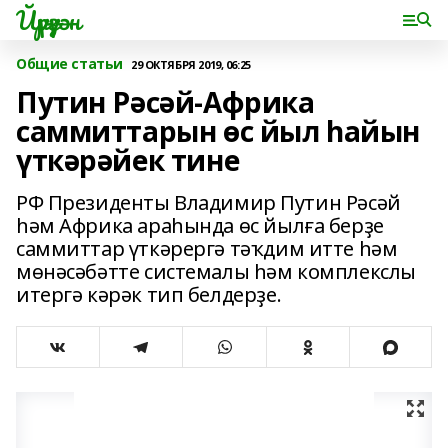
Йүрүҙән
Общие статьи
29 ОКТЯБРЯ 2019, 06:25
Путин Рәсәй-Африка
саммиттарын өс йыл һайын
үткәрәйек тине
РФ Президенты Владимир Путин Рәсәй
һәм Африка араһында өс йылға берҙе
саммиттар үткәрергә тәҡдим итте һәм
мөнәсәбәтте системалы һәм комплекслы
итергә кәрәк тип белдерҙе.