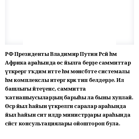
РФ Президенты Владимир Путин Рәсәй һәм
Африка араһында өс йылға берҙе саммиттар
үткәрергә тәҡдим итте һәм мөнәсәбәтте системалы
һәм комплекслы итергә кәрәк тип белдерҙе. Ил
башлығы әйтеүенсә, саммитта
ҡатнашыусыларҙың барыһы ла быны хуплай.
Өсәр йыл һайын үткәрелгән саралар араһында
йыл һайын сит илдәр министрҙары араһында
сәйәсәт консультациялары ойоштороп була.