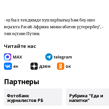
- Һеҙ был тәҡдимде хупларһығыҙ һәм беҙ ошо
юҫыҡта Рәсәй-Африка мөнәсәбәтен үҫтерербеҙ", -
тип өҫтәне Путин.
Читайте нас
Партнеры
Фотобанк
Рубрика "Еда и
журналистов РБ
напитки"