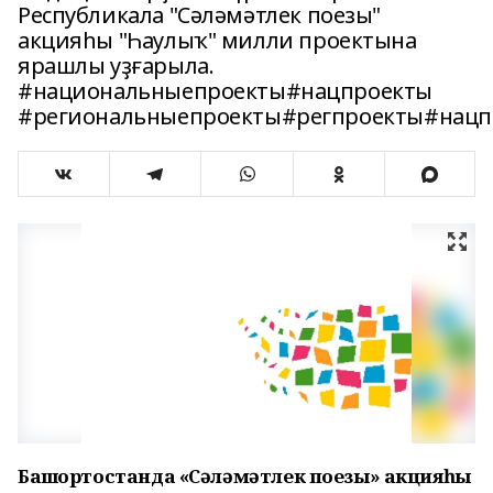
Республикала "Сәләмәтлек поезы"
акцияһы "Һаулыҡ" милли проектына
ярашлы уҙғарыла.
#национальныепроекты#нацпроекты
#региональныепроекты#регпроекты#нацп
Башҡортостанда «Сәләмәтлек поезы» акцияһы