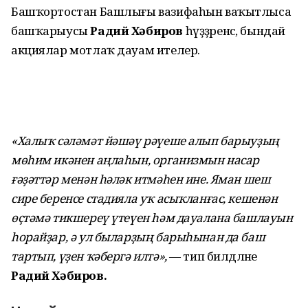
Башҡортостан Башлығы вазифаһын ваҡытлыса
башҡарыусы
Радий Хәбиров
һүҙҙәренсә, бындай
акциялар мотлаҡ дауам ителер.
«Халыҡ сәләмәт йәшәү рәүеше алып барыуҙың
мөһим икәнен аңлаһын, организмын насар
ғәҙәттәр менән һәләк итмәһен ине. Яман шеш
сире беренсе стадияла уҡ асыҡланғас, кешенән
өҫтәмә тикшереү үтеүен һәм дауалана башлауын
һорайҙар, ә ул быларҙың барыһынан да баш
тартып, үҙен ҡәбергә илтә»,
— тип билдәләне
Радий Хәбиров.