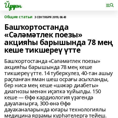
Йүрүҙән
Общие статьи
3 СЕНТЯБРЯ 2019, 06:43
Башҡортостанда
«Сәләмәтлек поезы»
акцияһы барышында 78 мең
кеше тикшереү үтте
Башҡортостанда «Сәләмәтлек поезы»
акцияһы барышында 78 мең кеше
тикшереү үтте. 14 туберкулез, 40-тан ашыу
раҫланған яман шеш осрағы асыҡланды,
бер нисә мең кеше «шәкәр диабеты»
диагнозы менән иҫәпкә ҡуйылды. 150
кеше — Өфө кардиология үҙәгендә
дауаланырға, 300-өнә Өфө
дауаханаларында юғары технологиялы
медицина ярҙамы күрһәтелергә тейеш.