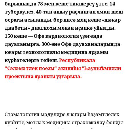
барышында 78 мең кеше тикшереү үтте. 14
туберкулез, 40-тан ашыу раҫланған яман шеш
осрағы асыҡланды, бер нисә мең кеше «шәкәр
диабеты» диагнозы менән иҫәпкә ҡуйылды.
150 кеше — Өфө кардиология үҙәгендә
дауаланырға, 300-өнә Өфө дауаханаларында
юғары технологиялы медицина ярҙамы
күрһәтелергә тейеш.
Республикала
"Сәләмәтлек поезы" акцияһы "Һаулыҡ" милли
проектына ярашлы уҙғарыла.
Стоматология модулдәре лә юғары һөҙөмтәлелек
күрһәтте, мотлаҡ медицина страховкалау фонды