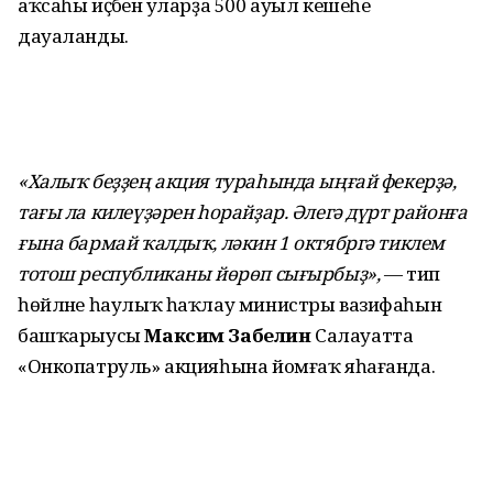
аҡсаһы иҫәбенә уларҙа 500 ауыл кешеһе
дауаланды.
«Халыҡ беҙҙең акция тураһында ыңғай фекерҙә,
тағы ла килеүҙәрен һорайҙар. Әлегә дүрт районға
ғына бармай ҡалдыҡ, ләкин 1 октябргә тиклем
тотош республиканы йөрөп сығырбыҙ»,
— тип
һөйләне һаулыҡ һаҡлау министры вазифаһын
башҡарыусы
Максим Забелин
Салауатта
«Онкопатруль» акцияһына йомғаҡ яһағанда.