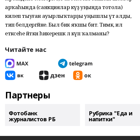
арҡаһында (санкциялар күҙ уңында тотола)
килеп тыуған ауырлыҡтарҙы уңышлы үтә алды,
тип белдергәйне. Был бик яҡшы бит. Тимәк, ил
етәксеһе әйткән һикерешкә лә күп ҡалманы?
Читайте нас
Партнеры
Фотобанк
Рубрика "Еда и
журналистов РБ
напитки"