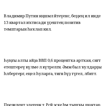
Владимир Путин кәңәшмәлә әйтеүенсә, беҙҙең ил инде
13 квартал иҡтисади үҫештең позитив
темптарын һаҡлап килә.
Һуңғы алты айҙа ВВП 0,6 процентҡа артҡан, сәнәғәт
етештереү күләме лә күтәрелгән. Әммә был ҡулдарҙы
һәлберәтергә, еңел һуларға, тигән һүҙ түгел, әлбиттә.
Президент элегерәк тә, Рәсәй эске һәм тышҡы шоктар