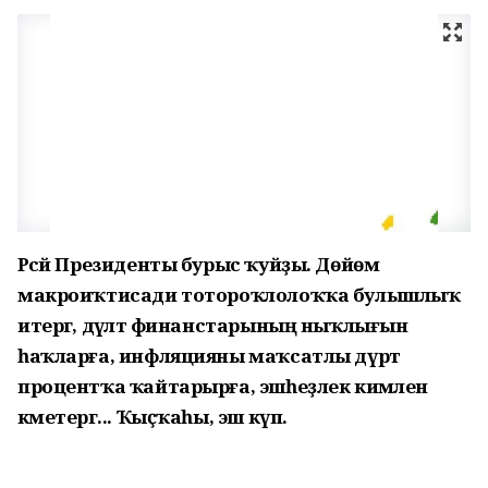
Рәсәй Президенты бурыс ҡуйҙы. Дөйөм
макроиҡтисади тотороҡлолоҡҡа булышлыҡ
итергә, дәүләт финанстарының ныҡлығын
һаҡларға, инфляцияны маҡсатлы дүрт
процентҡа ҡайтарырға, эшһеҙлек кимәлен
кәметергә... Ҡыҫҡаһы, эш күп.