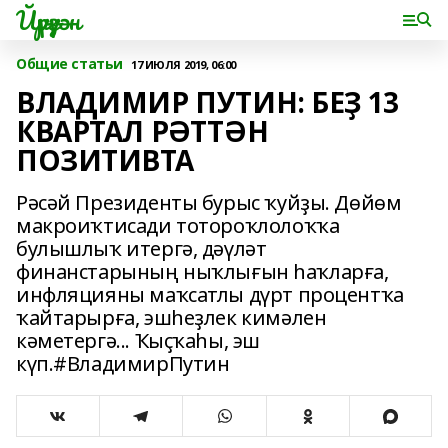
Йүрүҙән
Общие статьи
17 ИЮЛЯ 2019, 06:00
ВЛАДИМИР ПУТИН: БЕҘ 13
КВАРТАЛ РӘТТӘН
ПОЗИТИВТА
Рәсәй Президенты бурыс ҡуйҙы. Дөйөм
макроиҡтисади тотороҡлолоҡҡа
булышлыҡ итергә, дәүләт
финанстарының ныҡлығын һаҡларға,
инфляцияны маҡсатлы дүрт процентҡа
ҡайтарырға, эшһеҙлек кимәлен
кәметергә... Ҡыҫҡаһы, эш
күп.#ВладимирПутин