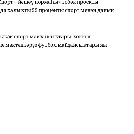
порт – йәшәү нормаһы» төбәк проекты
да халыҡтың 55 проценты спорт менән даими
ләкәй спорт майҙансыҡтары, хоккей
е мәктәптәрҙең футбол майҙансыҡтары яңы