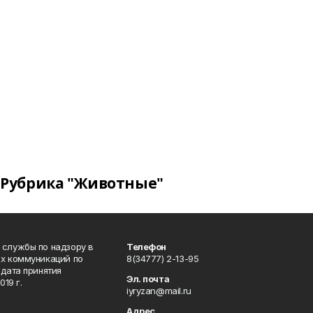
Рубрика "Животные"
 службы по надзору в
Телефон
ых коммуникаций по
8(34777) 2-13-95
дата принятия
Эл. почта
19 г.
iyryzan@mail.ru
Адрес