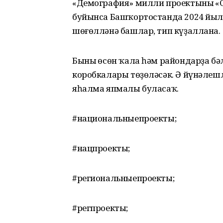
«Демография» милли проектының «С
буйынса Башҡортостанда 2024 йыл
шөғөлләнә башлар, тип күҙаллана.
Бының өсөн ҡала һәм райондарҙа бә
коробкалары төҙөләсәк. Ә йүнәлешл
яһалма япмалы буласаҡ.
#национальныепроекты;
#нацпроекты;
#региональныепроекты;
#регпроекты;