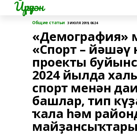
Йүрүҙән
Общие статьи
3 ИЮЛЯ 2019, 06:24
«Демография» 
«Спорт – йәшәү
проекты буйынс
2024 йылда хал
спорт менән да
башлар, тип кү
ҡала һәм район
майҙансыҡтары,