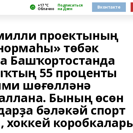
+17 °С
Подписаться
Вконтакте
Облачно
на Дзен
милли проектының
 нормаһы» төбәк
а Башҡортостанда
ыҡтың 55 проценты
ими шөғөлләнә
ҙаллана. Бының өсөн
дарҙа бәләкәй спорт
 хоккей коробкалар