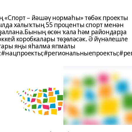
 «Спорт – йәшәү нормаһы» төбәк проекты
ылда халыҡтың 55 проценты спорт менән
ҙаллана.Бының өсөн ҡала һәм райондарҙа
оккей коробкалары төҙөләсәк. Ә йүнәлешле
тары яңы яһалма япмалы
;#нацпроекты;#региональныепроекты;#ре