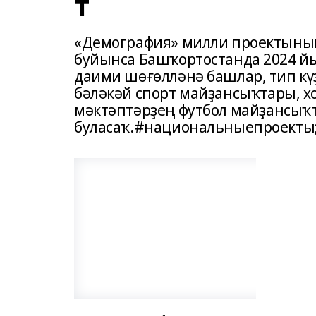
т
«Демография» милли проектының
буйынса Башҡортостанда 2024 й
даими шөғөлләнә башлар, тип кү
бәләкәй спорт майҙансыҡтары, х
мәктәптәрҙең футбол майҙансыҡ
буласаҡ.#национальныепроекты