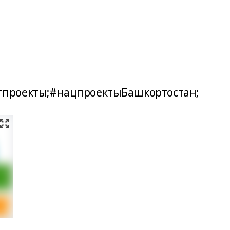
гпроекты;#нацпроектыБашкортостан;