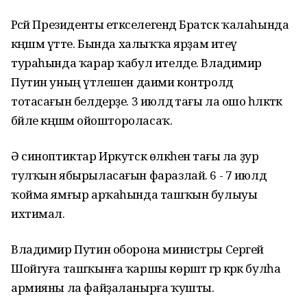
Рәсәй Президенты етәкселегендә Братск ҡалаһында
кәңәшмә үтте. Бында халыҡҡа ярҙам итеү
тураһында ҡарар ҡабул ителде. Владимир
Путин уның үтәлешен даими контролдә
тотасағын белдерҙе. 3 июлдә тағы ла ошо һәләкәткә
бәйле кәңәшмә ойоштороласаҡ.
Ә синоптиктар Иркутск өлкәһенә тағы ла ҙур
тулҡын ябырыласағын фаразлай. 6 - 7 июлдә
ҡойма ямғыр арҡаһында ташҡын булыуы
ихтимал.
Владимир Путин оборона министры Сергей
Шойгуға ташҡынға ҡаршы көрәштә әгәр кәрәк булһа
армияны ла файҙаланырға ҡушты.