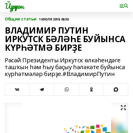
Йүрүҙән
Общие статьи
1 ИЮЛЯ 2019, 06:30
ВЛАДИМИР ПУТИН
ИРКУТСК БӘЛӘҺЕ БУЙЫНСА
КҮРҺӘТМӘ БИРҘЕ
Рәсәй Президенты Иркутск өлкәһендәге
ташҡын һәм һыу баҫыу һәләкәте буйынса
күрһәтмәләр бирҙе.#ВладимирПутин