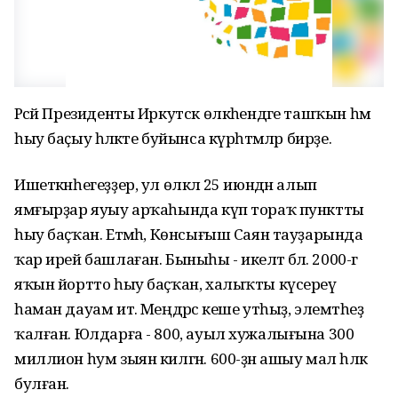
Рәсәй Президенты Иркутск өлкәһендәге ташҡын һәм
һыу баҫыу һәләкәте буйынса күрһәтмәләр бирҙе.
Ишеткәнһегеҙҙер, ул өлкәлә 25 июндән алып
ямғырҙар яуыу арҡаһында күп тораҡ пунктты
һыу баҫҡан. Етмәһә, Көнсығыш Саян тауҙарында
ҡар ирей башлаған. Быныһы - икеләтә бәлә. 2000-гә
яҡын йортто һыу баҫҡан, халыҡты күсереү
һаман дауам итә. Меңдәрсә кеше утһыҙ, элемтәһеҙ
ҡалған. Юлдарға - 800, ауыл хужалығына 300
миллион һум зыян килгән. 600-ҙән ашыу мал һәләк
булған.