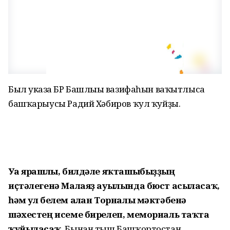
Был указға БР Башлығы вазифаһын ваҡытлыса
башҡарыусы Радий Хәбиров ҡул ҡуйҙы.
Уға ярашлы, билдәле яҡташыбыҙҙың
иҫтәлегенә Малаяҙ ауылында бюст асыласаҡ,
һәм ул белем алған Торналы мәктәбенә
шәхестең исеме бирелеп, мемориаль таҡта
ҡуйыласаҡ.
Бынан тыш Башҡортостан