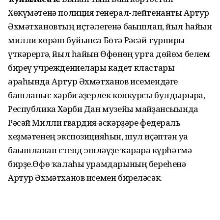
Хөкүмәтенә полиция генерал-лейтенанты Артур
Әхмәтхановтың иҫтәлегенә бағышлап, йыл һайын
милли көрәш буйынса Бөтә Рәсәй турниры
үткәрергә, йыл һайын Өфөнөң урта дөйөм белем
биреү учреждениелары кадет кластары
араһында Артур Әхмәтханов исемендәге
башланғыс хәрби әҙерлек конкурсы булдырырға,
Республика Хәрби Дан музейы майҙансығында
Рәсәй Милли гвардия ғәскәрҙәре федераль
хеҙмәтенең экспозицияһын, шул иҫәптән уға
бағышланған стенд эшләүҙе ҡарарға күрһәтмә
бирҙе.Өфө ҡалаһы урамдарының береһенә
Артур Әхмәтханов исемен биреләсәк.