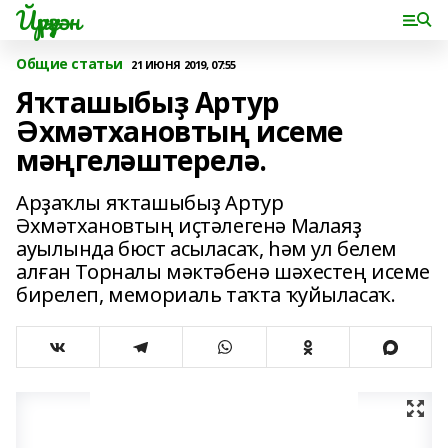
Йүрүҙән
Общие статьи
21 ИЮНЯ 2019, 07:55
Яҡташыбыҙ Артур
Әхмәтхановтың исеме
мәңгеләштерелә.
Арҙаҡлы яҡташыбыҙ Артур
Әхмәтхановтың иҫтәлегенә Малаяҙ
ауылында бюст асыласаҡ, һәм ул белем
алған Торналы мәктәбенә шәхестең исеме
бирелеп, мемориаль таҡта ҡуйыласаҡ.