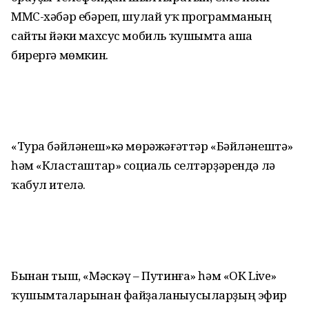
ММС-хәбәр ебәреп, шулай уҡ программаның
сайты йәки махсус мобиль ҡушымта аша
бирергә мөмкин.
«Тура бәйләнеш»кә мөрәжәғәттәр «Бәйләнештә»
һәм «Класташтар» социаль селтәрҙәрендә лә
ҡабул ителә.
Бынан тыш, «Мәскәү – Путинға» һәм «ОК Live»
ҡушымталарынан файҙаланыусыларҙың эфир