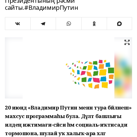
Президентының рәсми
сайты.#ВладимирПутин
20 июндә «Владимир Путин менән тура бәйләнеш»
махсус программаһы була. Дәүләт башлығы
илдең ижтимағи-сәйәси һәм социаль-иҡтисади
тормошона, шулай уҡ халыҡ-ара хәлгә