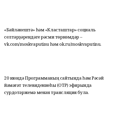
«Бәйләнештә» һәм «Класташтар» социаль
селтәрҙәрендәге рәсми төркөмдәр –
vk.com/moskvaputinu һәм ok.ru/moskvaputinu.
20 июндә Программаның сайтында һәм Рәсәй
йәмәғәт телевидениеһы (ОТР) эфирында
сурдотәржемә менән трансляция була.