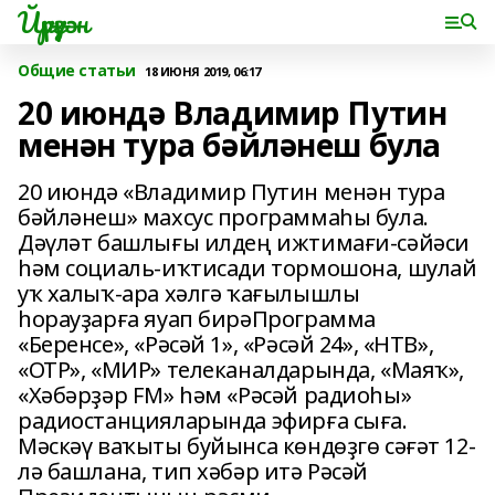
Йүрүҙән
Общие статьи
18 ИЮНЯ 2019, 06:17
20 июндә Владимир Путин
менән тура бәйләнеш була
20 июндә «Владимир Путин менән тура
бәйләнеш» махсус программаһы була.
Дәүләт башлығы илдең ижтимағи-сәйәси
һәм социаль-иҡтисади тормошона, шулай
уҡ халыҡ-ара хәлгә ҡағылышлы
һорауҙарға яуап бирәПрограмма
«Беренсе», «Рәсәй 1», «Рәсәй 24», «НТВ»,
«ОТР», «МИР» телеканалдарында, «Маяҡ»,
«Хәбәрҙәр FM» һәм «Рәсәй радиоһы»
радиостанцияларында эфирға сыға.
Мәскәү ваҡыты буйынса көндөҙгө сәғәт 12-
лә башлана, тип хәбәр итә Рәсәй