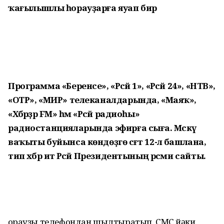
ҡағылышлы һорауҙарға яуап бирә
Программа «Беренсе», «Рәсәй 1», «Рәсәй 24», «НТВ»,
«ОТР», «МИР» телеканалдарында, «Маяҡ»,
«Хәбәрҙәр FM» һәм «Рәсәй радиоһы»
радиостанцияларында эфирға сыға. Мәскәү
ваҡыты буйынса көндөҙгө сәғәт 12-лә башлана,
тип хәбәр итә Рәсәй Президентының рәсми сайты.
Һорауҙы телефондан шылтыратып, СМС йәки