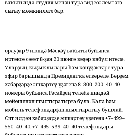
ваҡытында студия менән тура видеоэлемтәгә
сығыу мөмкинлеге бар.
Һорауҙар 9 июндә Мәскәү ваҡыты буйынса
иртәнге сәғәт 8-ҙән 20 июнгә ҡәҙәр ҡабул ителә.
Уларҙың ҡыҙыҡлылары һәм көнүҙәктәре тура
эфир барышында Президентҡа еткерелә. Берҙәм
хәбәрҙәрҙе эшкәртеү үҙәгенә 8–800–200–40–40
номеры буйынса Рәсәйҙең теләһә ниндәй
мөйөшөнән шылтыратырға була. Ҡала һәм
мобиль телефондарҙан шылтыратыу бушлай.
Сит илдән хәбәрҙәрҙе эшкәртеү үҙәгенә +7–499–
550–40–40, +7–495–539–40–40 телефондары
буйынса шылтыратырға кәрәк.