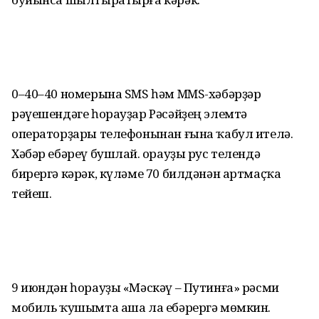
0–40–40 номерына SMS һәм MMS-хәбәрҙәр
рәүешендәге һорауҙар Рәсәйҙең элемтә
операторҙары телефонынан ғына ҡабул ителә.
Хәбәр ебәреү бушлай. Һорауҙы рус телендә
бирергә кәрәк, күләме 70 билдәнән артмаҫҡа
тейеш.
9 июндән һорауҙы «Мәскәү – Путинға» рәсми
мобиль ҡушымта аша ла ебәрергә мөмкин.