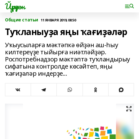
Йүрүҙән
Общие статьи
11 ЯНВАРЯ 2019, 08:50
Туҡланыуҙа яңы ҡағиҙәләр
Уҡыусыларға мәктәпкә өйҙән аш-һыу
килтереүҙе тыйырға ниәтләйҙәр.
Роспотребнадзор мәктәптә туҡландырыу
сифатына контролде көсәйтеп, яңы
ҡағиҙәләр индерҙе...