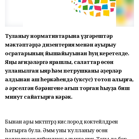
Туҡланыу нормативтарына үҙгәрештәр
мәктәптәрҙә дизентерия менән ауырыу
осраҡтарының йышайыуынан һуң керетелде.
Яңы ҡағиҙәләргә ярашлы, салаттар өсөн
ҡулланылған ҡыяр һәм петрушканы әҙерләр
алдынан аш һеркәһендә (уксус) тотоп алырға,
ә әрселгән бәрәнгене ағып торған һыуҙа биш
минут сайҡатырға кәрәк.
Бынан ары мәктәптәрҙә кислород коктейлдәрен
һатырға була. Әммә уны ҡулланыу өсөн
педиатрҙан тәғәйенләнеү алырға кәрәк. Тағы ла бер