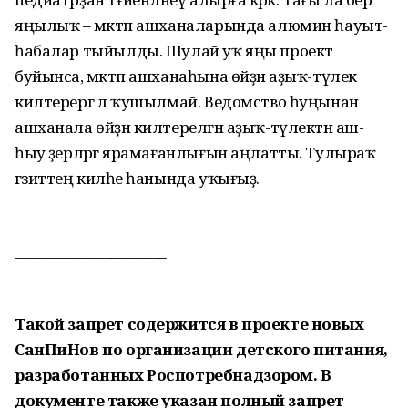
яңылыҡ – мәктәп ашханаларында алюмин һауыт-
һабалар тыйылды. Шулай уҡ яңы проект
буйынса, мәктәп ашханаһына өйҙән аҙыҡ-түлек
килтерергә лә ҡушылмай. Ведомство һуңынан
ашханала өйҙән килтерелгән аҙыҡ-түлектән аш-
һыу әҙерләргә ярамағанлығын аңлатты. Тулыраҡ
гәзиттең киләһе һанында уҡығыҙ.
______________________
Такой запрет содержится в проекте новых
СанПиНов по организации детского питания,
разработанных Роспотребнадзором. В
документе также указан полный запрет