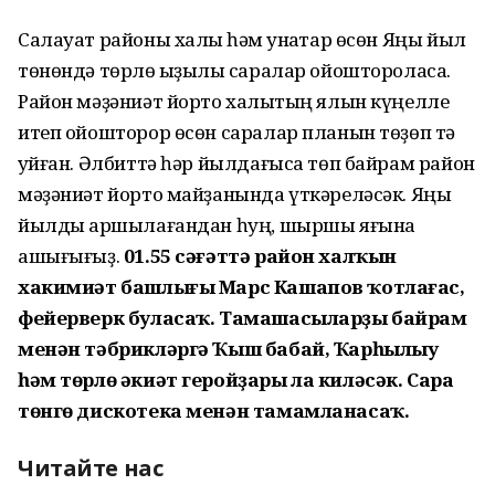
Салауат районы халҡы һәм ҡунаҡтар өсөн Яңы йыл
төнөндә төрлө ҡыҙыҡлы саралар ойоштороласаҡ.
Район мәҙәниәт йорто халыҡтың ялын күңелле
итеп ойошторор өсөн саралар планын төҙөп тә
ҡуйған. Әлбиттә һәр йылдағыса төп байрам район
мәҙәниәт йорто майҙанында үткәреләсәк. Яңы
йылды ҡаршылағандан һуң, шыршы яғына
ашығығыҙ.
01.55 сәғәттә район халҡын
хакимиәт башлығы Марс Кашапов ҡотлағас,
фейерверк буласаҡ. Тамашасыларҙы байрам
менән тәбрикләргә Ҡыш бабай, Ҡарһылыу
һәм төрлө әкиәт геройҙары ла киләсәк. Сара
төнгө дискотека менән тамамланасаҡ.
Читайте нас