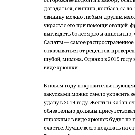
догадаться, свинина, колбаса, сало
свинину можно любым другим мясом
украсьте его при помощи овощей, фр
выглядеть более ярко и аппетитно,
Салаты — самое распространенное 
отказываться от рецептов, проверен
шубой, мимоза. Однако в 2019 году 
виде хрюшки.
В новом году покровительствующей 
закусками можно смело украсить зе
удачу в 2019 году. Желтый Кабан оч
обязательно должны присутствоват
пирожные в виде хрюшек будут не т
счастье. Лучше всего подавать на 