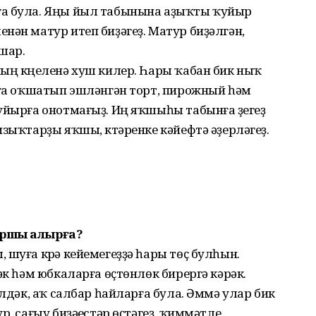
ға була. Яңы йыл табынына аҙыҡты ҡуйыр
нән матур итеп биҙәгеҙ. Матур биҙәлгән,
шар.
ың күңеленә хуш килер. Һары ҡабан бик ныҡ
аға оҡшатып эшләнгән торт, пирожный һәм
уйырға онотмағыҙ. Иң яҡшыһы табынға үҙегеҙ
зыҡтарҙы яҡшы, күтәренке кәйефтә әҙерләгеҙ.
аршы алырға?
 шуға күрә кейемегеҙҙә һары төҫ булһын.
әк һәм юбкаларға өҫтөнлөк бирергә кәрәк.
үлдәк, аҡ салбар һайларға була. Әммә улар бик
р, сағыу биҙәүестәр өҫтәгеҙ, ҡиммәтле