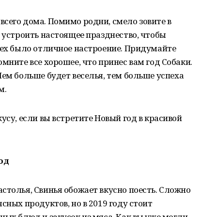
сего дома. Помимо родни, смело зовите в
о устроить настоящее празднество, чтобы
сех было отличное настроение. Придумайте
мните все хорошее, что принес вам год Собаки.
Чем больше будет веселья, тем больше успеха
м.
усу, если вы встретите Новый год в красивой
од
столья, Свинья обожает вкусно поесть. Сложно
сных продуктов, но в 2019 году стоит
ных блюд и закусок из мяса. Как вы уже могли