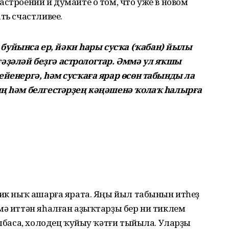
астроении и думайте о том, что уже в новом
ть счастливее.
уйынса ер, йәки һары сусҡа (ҡабан) йылы
әҙәләй беҙгә астрологтар. Әммә ул яҡшы
ейенергә, һәм сусҡаға ярар өсөн табынды ла
ың һәм белгестәрҙең кәңәшенә ҡолаҡ һалырға
бик ныҡ ашарға ярата. Яңы йыл табынын итһеҙ
мә иттән яһалған аҙыҡтарҙы бер ни тиклем
олбаса, холодец ҡуйыу ҡәтғи тыйыла. Уларҙы