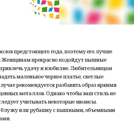
олов предстоящего года, поэтому его лучше
яде. Женщинам прекрасно подойдут пышные
т привлечь удачу и изобилие. Любительницам
адеть маленькое черное платье, светлые
случае рекомендуется разбавить образ яркими
оценных металлов. Однако чтобы ваш стиль не
ледует учитывать некоторые нюансы.
ю блузку или рубашку с пышными, объемными
ами.