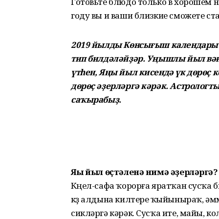
Готовьте блюдо только в хорошем н
году вы и ваши близкие сможете ста
2019 йылды Көнсығыш календары б
тип билдәләйҙәр. Уңышлы йыл вәғ
үтһен, Яңы йыл кисендә үк дөрөҫ к
дөрөҫ әҙерләргә кәрәк. Астрологт
саҡырабыҙ.
Яңы йыл өҫтәленә нимә әҙерләргә?
Күңел-сафа ҡорорға яратҡан сусҡа 
күҙ алдына килтереү ҡыйыныраҡ, әм
сикләргә кәрәк. Сусҡа ите, майы, к