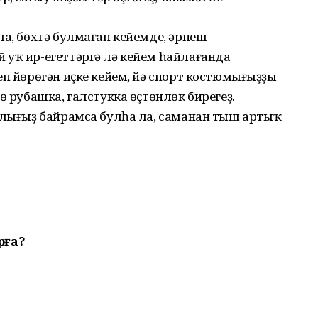
ла, бөхтә булмаған кейемде, әрпеш
 уҡ ир-егеттәргә лә кейем һайлағанда
еп йөрөгән иҫке кейем, йә спорт костюмығыҙҙы
ө рубашка, галстукка өҫтөнлөк бирегеҙ.
һалығыҙ байрамса булһа ла, саманан тыш артыҡ
рға?