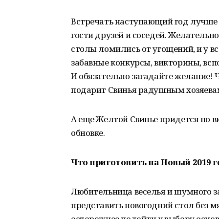
Встречать наступающий год лучше в
гости друзей и соседей. Желательн
столы ломились от угощений, и у в
забавные конкурсы, викторины, вспо
И обязательно загадайте желание! 
подарит Свинья радушным хозяева
А еще Желтой Свинье придется по вк
обновке.
Что приготовить на Новый 2019 г
Любительница веселья и шумного за
представить новогодний стол без мя
осторожнее подойти к выбору основ