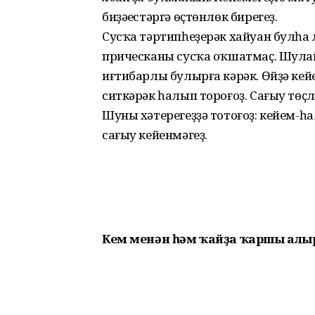
биҙәүестәргә өҫтөнлөк бирегеҙ.
Сусҡа тәртипһеҙерәк хайуан булһа 
прическаны сусҡа оҡшатмаҫ. Шулай
иғтибарлы булырға кәрәк. Өйҙә кей
ситкәрәк һалып тороғоҙ. Сағыу төҫл
Шуны хәтерегеҙҙә тотоғоҙ: кейем-
сағыу кейенмәгеҙ.
Кем менән һәм ҡайҙа ҡаршы алы