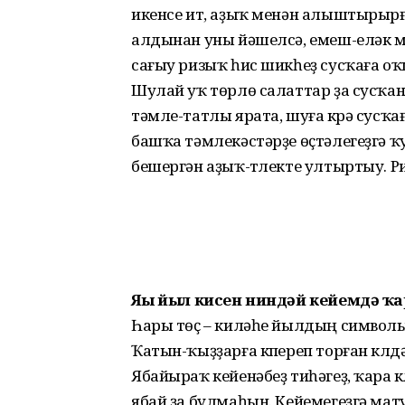
икенсе ит, аҙыҡ менән алыштырыр
алдынан уны йәшелсә, емеш-еләк ме
сағыу ризыҡ һис шикһеҙ сусҡаға оҡ
Шулай уҡ төрлө салаттар ҙа сусҡан
тәмле-татлы ярата, шуға күрә сусҡ
башҡа тәмлекәстәрҙе өҫтәлегеҙгә ҡ
бешергән аҙыҡ-түлекте ултыртыу. Ри
Яңы йыл кисен ниндәй кейемдә ҡ
Һары төҫ – киләһе йылдың символы,
Ҡатын-ҡыҙҙарға күпереп торған күлд
Ябайыраҡ кейенәбеҙ тиһәгеҙ, ҡара к
ябай ҙа булмаһын. Кейемегеҙгә мату