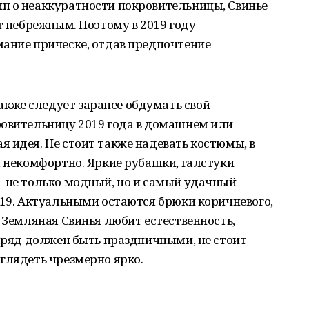
п о неаккуратности покровительницы, Свинье
т небрежным. Поэтому в 2019 году
мание прическе, отдав предпочтение
акже следует заранее обдумать свой
ровительницу 2019 года в домашнем или
 идея. Не стоит также надевать костюмы, в
я некомфортно. Яркие рубашки, галстуки
— не только модный, но и самый удачный
019. Актуальными остаются брюки коричневого,
я Земляная Свинья любит естественность,
наряд должен быть праздничными, не стоит
глядеть чрезмерно ярко.