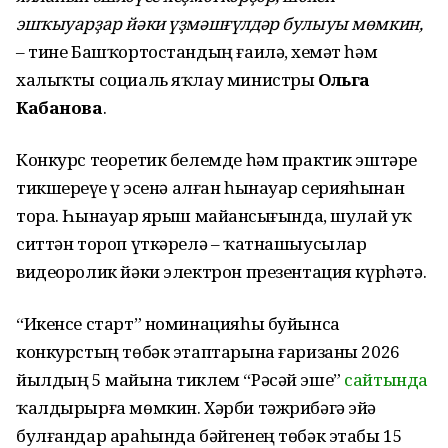
эшҡыуарҙар йәки үҙмәшғүлдәр булыуы мөмкин,
– тине Башҡортостандың ғаилә, хеҙмәт һәм
халыҡты социаль яҡлау министры
Ольга
Кабанова
.
Конкурс теоретик белемде һәм практик эштәрҙе
тикшереүҙе үҙ эсенә алған һынауҙар серияһынан
тора. Һынауҙар ярыш майҙансығында, шулай уҡ
ситтән тороп үткәрелә – ҡатнашыусылар
видеоролик йәки электрон презентация күрһәтә.
“Икенсе старт” номинацияһы буйынса
конкурстың төбәк этаптарына ғаризаны 2026
йылдың 5 майына тиклем “Рәсәй эше”
сайтында
ҡалдырырға мөмкин. Хәрби тәжрибәгә эйә
булғандар араһында бәйгенең төбәк этабы 15