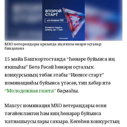
МХО ветерандары араһында иң яҡшы һөнәри оҫталар
билдәләнә
15 майҙа Башҡортостанда “Һөнәре буйынса иң
яҡшыһы” Бөтә Рәсәй һөнәри оҫталыҡ
конкурсының төбәк этабы “Икенсе старт”
номинацияһы буйынса үтәсәк, тип хәбәр итә
“Молодежная газета”
баҫмаһы.
Махсус номинация МХО ветерандары өсөн
тәғәйенләнгән һәм киң һөнәрҙәр буйынса
ҡатнашыусыларҙы саҡыра. Көҙгөһөн конкурстың