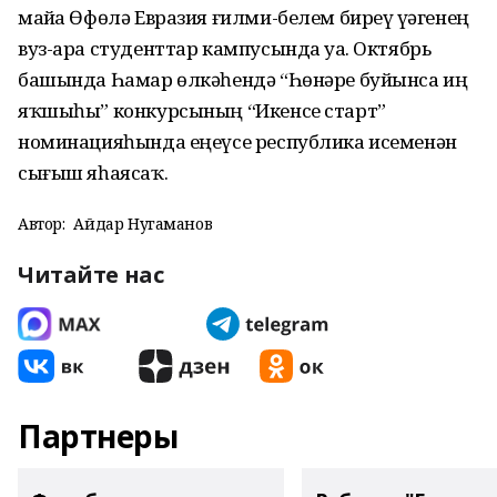
майҙа Өфөлә Евразия ғилми-белем биреү үҙәгенең
вуз-ара студенттар кампусында уҙа. Октябрь
башында Һамар өлкәһендә “Һөнәре буйынса иң
яҡшыһы” конкурсының “Икенсе старт”
номинацияһында еңеүсе республика исеменән
сығыш яһаясаҡ.
Автор:
Айдар Нугаманов
Читайте нас
Партнеры