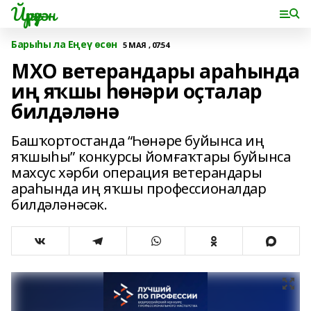
Йүрүҙән
Барыһы ла Еңеү өсөн
5 МАЯ , 07:54
МХО ветерандары араһында
иң яҡшы һөнәри оҫталар
билдәләнә
Башҡортостанда “Һөнәре буйынса иң
яҡшыһы” конкурсы йомғаҡтары буйынса
махсус хәрби операция ветерандары
араһында иң яҡшы профессионалдар
билдәләнәсәк.