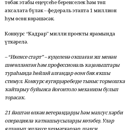
төбәк этабы еңеүсеһе беренселек һәм төп
аҡсалата бүләк – федераль этапта 1 миллион
һум өсөн көрәшәсәк.
Конкурс “Кадрҙар” милли проекты ярҙамында
үткәрелә.
– “Икенсе старт” – күңеленә оҡшаған эш менән
шөғөлләнгән һәм профессиональ ҡаҙаныштары
тураһында һөйләй алғандар өсөн бик яҡшы
стимул. Конкурс яугирҙәребеҙҙе тыныс тормошҡа
ҡайтарыу буйынса йоғонтоло механизм булып
торасаҡ.
21 йәштән өлкән ветерандарҙы һәм махсус хәрби
операцияла ҡатнашыусыларҙы көтәбеҙ. Улар
ялланып эшләүсе хеҙмәткәрҙәр, шәхси