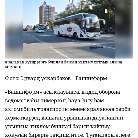
Яраланған яугирҙәргә бушлай барып ҡайтыу хоҡуғын алырға
мөмкин
Фото: Эдуард Ҡусҡарбәков | Башинформ
«Башинформ» асыҡлауынса, илдең оборона
ведомствоһы тимер юл, һауа, һыу һәм
автомобиль транспорты менән яраланған хәрби
хеҙмәткәрҙең йәшәгән урынынан дауаланған
урынына тиклем бушлай барып ҡайтыу
хоҡуғын бирергә тәҡдим итте. Туғандары әлеге