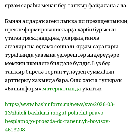
ярҙам сараһы менән бер тапҡыр файҙалана ала.
Бынан алдараҡ агентлыҡҡа ил президентының
ирекле формированиеларҙа хәрби бурысын
үтәгән граждандарға, уларҙың ғаилә
ағзаларына өҫтәмә социаль ярҙам саралары
тураһында указына үҙгәрештәр индереүҙәре
мөмкин икәнлеге билдәле булды. Һүҙ бер
тапҡыр бирелә торған түләүҙең суммаһын
арттырыу хаҡында бара. Ошо хаҡта тулыраҡ
«Башинформ»
материалында
уҡығыҙ.
https://www.bashinform.ru/news/svo/2026-03-
13/zhiteli-bashkirii-mogut-poluchit-pravo-
besplatnogo-proezda-do-ranennyh-boytsov-
4613208