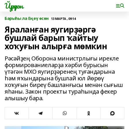
Йүрүҙән
Барыһы ла Еңеү өсөн
13 МАРТА , 09:14
Яраланған яугирҙәргә
бушлай барып ҡайтыу
хоҡуғын алырға мөмкин
Рәсәйҙең Оборона министрлығы ирекле
формированиеларҙа хәрби бурысын
үтәгән МХО яугирҙәренең туғандарына
һәм яҡындарына бушлай юл йөрөү
хоҡуғын биреү башланғысы менән сығыш
яһаны. Закон проекты тураһында фекер
алышыу бара.