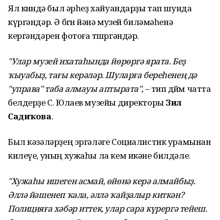
Ял көнөндә был әрһеҙ хайуандарҙы тап шунда
күргәндәр. Ә бөгөн йәнә музей биләмәһенә
кергәндәрен фотоға төшөргәндәр.
"Улар музей ихатаһында йөрөргә ярата. Беҙ
ҡыуабыҙ, тағы керәләр. Шуларға береһенең дә
"управа" таба алмауы аптырата",
– тип дөйөм чатта
белдерҙе С. Юлаев музейы директоры
Зилә
Садиҡова
.
Был кәзәләрҙең эргәләге Социалистик урамынан
килеүе, уның хужаһы ла кем икәне билдәле.
"Хужаһы ишеген асмай, өйөнә керә алмайбыҙ.
Әллә йәшенеп ҡала, әллә ҡайҙалыр киткән?
Полицияға хәбәр иттек, улар сара күрергә тейеш.