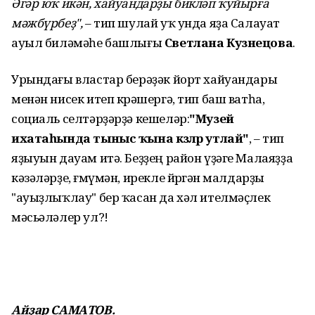
Әгәр юҡ икән, хайуандарҙы бикләп ҡуйырға
мәжбүрбеҙ",
– тип шулай уҡ унда яҙа Салауат
ауыл биләмәһе башлығы
Светлана Кузнецова
.
Урындағы властар берәҙәк йорт хайуандары
менән нисек итеп көрәшергә, тип баш ватһа,
социаль селтәрҙәрҙә кешеләр:
"Музей
ихатаһында тыныс ҡына кәзәләр утлай"
, – тип
яҙыуын дауам итә. Беҙҙең район үҙәге Малаяҙҙа
кәзәләрҙе, ғөмүмән, ирекле йөрөгән малдарҙы
"ауыҙлыҡлау" бер ҡасан да хәл ителмәҫлек
мәсьәләлер ул?!
Айҙар САМАТОВ.