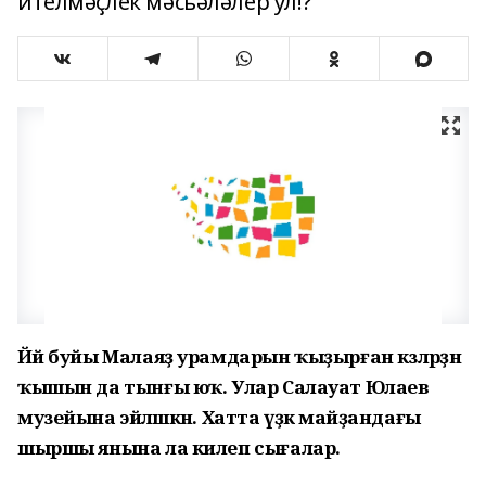
ителмәҫлек мәсьәләлер ул!?
Йәй буйы Малаяҙ урамдарын ҡыҙырған кәзәләрҙән
ҡышын да тынғы юҡ. Улар Салауат Юлаев
музейына эйәләшкән. Хатта үҙәк майҙандағы
шыршы янына ла килеп сығалар.