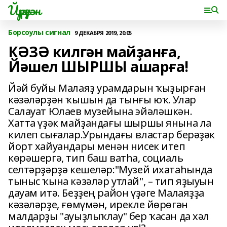
Йүрүҙән
Борсоулы сигнал
9 ДЕКАБРЯ 2019, 20:05
КӘЗӘ килгән майҙанға,
Йәшел ШЫРШЫ ашарға!
Йәй буйы Малаяҙ урамдарын ҡыҙырған
кәзәләрҙән ҡышын да тынғы юҡ. Улар
Салауат Юлаев музейына эйәләшкән.
Хатта үҙәк майҙандағы шыршы янына ла
килеп сығалар.Урындағы властар берәҙәк
йорт хайуандары менән нисек итеп
көрәшергә, тип баш ватһа, социаль
селтәрҙәрҙә кешеләр:"Музей ихатаһында
тыныс ҡына кәзәләр утлай", – тип яҙыуын
дауам итә. Беҙҙең район үҙәге Малаяҙҙа
кәзәләрҙе, ғөмүмән, ирекле йөрөгән
малдарҙы "ауыҙлыҡлау" бер ҡасан да хәл