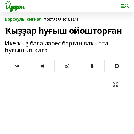
Йүрүҙән
Борсоулы сигнал
7 ОКТЯБРЯ 2019, 16:18
Ҡыҙҙар һуғыш ойошторған
Ике ҡыҙ бала дәрес барған ваҡытта
һуғышып китә.