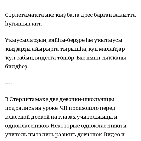
Стәрлетамаҡта ике ҡыҙ бала дәрес барған ваҡытта
һуғышып китә.
Уҡыусыларҙың ҡайһы-берҙәре һәм уҡытыусы
ҡыҙҙарҙы айырырға тырышһа, күп малайҙар
ҡул сабып, видеоға төшөрә. Бәхәс нәмәнән сыҡҡаны
билдәһеҙ
----
В Стерлитамаке две девочки-школьницы
подрались на уроке. ЧП произошло перед
классной доской на глазах учительницы и
одноклассников. Некоторые одноклассники и
учитель пытались разнять девчонок. Видео и