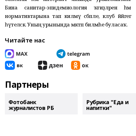
Бина санитар-эпидемиология ҡәғиҙәләренә һәм
нормативтарына тап килмәү сәбәпле, клуб йәйгегә
һүтеләсәк. Уның урынында мәктәп биләмәһе буласаҡ.
Читайте нас
Партнеры
Фотобанк
Рубрика "Еда и
журналистов РБ
напитки"