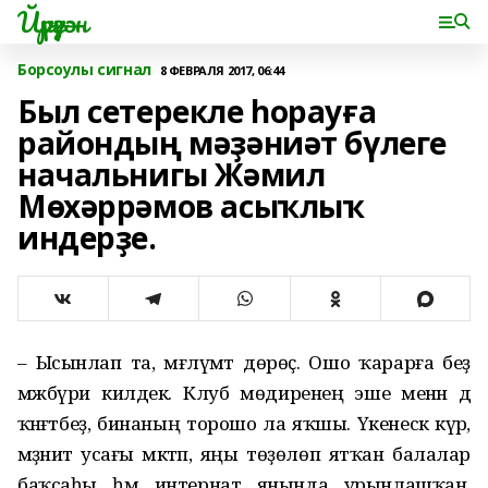
Йүрүҙән
Борсоулы сигнал
8 ФЕВРАЛЯ 2017, 06:44
Был сетерекле һорауға
райондың мәҙәниәт бүлеге
начальнигы Жәмил
Мөхәррәмов асыҡлыҡ
индерҙе.
– Ысынлап та, мәғлүмәт дөрөҫ. Ошо ҡарарға беҙ
мәжбүри килдек. Клуб мөдиренең эше менән дә
ҡәнәғәтбеҙ, бинаның торошо ла яҡшы. Үкенескә күрә,
мәҙәниәт усағы мәктәп, яңы төҙөлөп ятҡан балалар
баҡсаһы һәм интернат янында урынлашҡан.