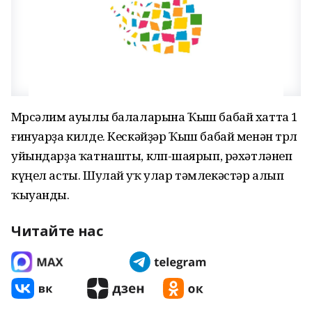
Мөрсәлим ауылы балаларына Ҡыш бабай хатта 1
ғинуарҙа килде. Кескәйҙәр Ҡыш бабай менән төрлө
уйындарҙа ҡатнашты, көлөп-шаярып, рәхәтләнеп
күңел асты. Шулай уҡ улар тәмлекәстәр алып
ҡыуанды.
Читайте нас