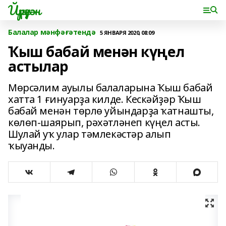
Йүрүҙән
Балалар мәнфәғәтендә
5 ЯНВАРЯ 2020, 08:09
Ҡыш бабай менән күңел
астылар
Мөрсәлим ауылы балаларына Ҡыш бабай
хатта 1 ғинуарҙа килде. Кескәйҙәр Ҡыш
бабай менән төрлө уйындарҙа ҡатнашты,
көлөп-шаярып, рәхәтләнеп күңел асты.
Шулай уҡ улар тәмлекәстәр алып
ҡыуанды.