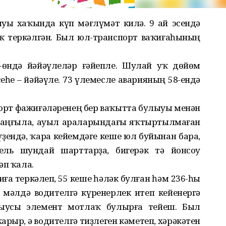
ыуы хаҡында күп мәғлүмәт килә. 9 ай эсендә
аҡ теркәлгән. Был юл-транспорт ваҡиғаһының
-өндә йәйәүлеләр ғәйепле. Шулай уҡ дөйөм
һе – йәйәүле. 73 үлемесле аварияның 58-ендә
порт фажиғәләренең бер ваҡытта булыуы менән
араңғыла, ауыл араларындағы яҡтыртылмаған
ҙендә, ҡара кейемдәге кеше юл буйынан бара,
тель шундай шарттарҙа, бигерәк тә йонсоу
әп ҡала.
иға теркәлеп, 55 кеше һәләк булған һәм 236-һы
 мәлдә водителгә күренерлек итеп кейенергә
ыусы элемент мотлаҡ булырға тейеш. Был
арыр, ә водителгә тиҙлеген кәметеп, хәрәкәтен