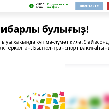
+18 °С
Подписаться
Вконтакте
Ясно
на Дзен
тибарлы булығыҙ!
ыуы хаҡында күп мәғлүмәт килә. 9 ай эсенд
раҡ теркәлгән. Был юл-транспорт ваҡиғаһы