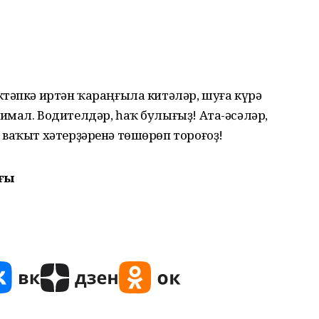
ктәпкә иртән ҡараңғыла китәләр, шуға күрә
мал. Водителдәр, һаҡ булығыҙ! Ата-әсәләр,
 ваҡыт хәтерҙәренә төшөрөп тороғоҙ!
ғы