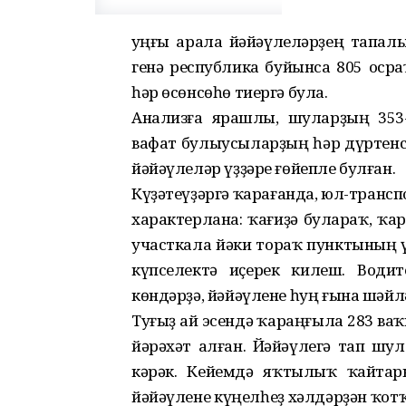
Һуңғы арала йәйәүлеләрҙең тапал
генә республика буйынса 805 оср
һәр өсөнсөһө тиергә була.
Анализға ярашлы, шуларҙың 353
вафат булыусыларҙың һәр дүртенсе
йәйәүлеләр үҙҙәре ғөйепле булған.
Күҙәтеүҙәргә ҡарағанда, юл-транс
характерлана: ҡағиҙә булараҡ, ҡ
участкала йәки тораҡ пунктының ү
күпселектә иҫерек килеш. Води
көндәрҙә, йәйәүлене һуң ғына шәйл
Туғыҙ ай эсендә ҡараңғыла 283 ваҡ
йәрәхәт алған. Йәйәүлегә тап шул
кәрәк. Кейемдә яҡтылыҡ ҡайтар
йәйәүлене күңелһеҙ хәлдәрҙән ҡотҡ