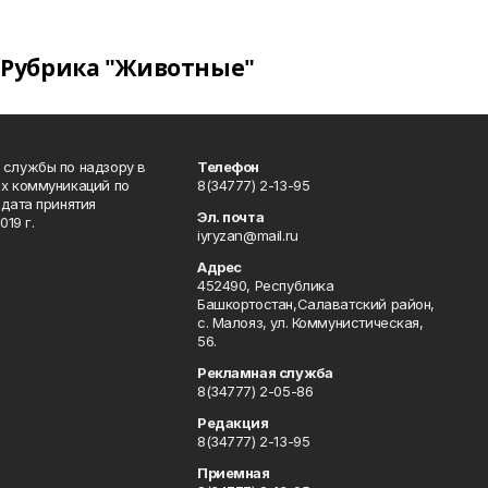
Рубрика "Животные"
 службы по надзору в
Телефон
ых коммуникаций по
8(34777) 2-13-95
дата принятия
Эл. почта
19 г.
iyryzan@mail.ru
Адрес
452490, Республика
Башкортостан,Салаватский район,
с. Малояз, ул. Коммунистическая,
56.
Рекламная служба
8(34777) 2-05-86
Редакция
8(34777) 2-13-95
Приемная