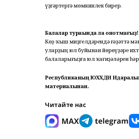
үҙгәртергә мөмкинлек бирер.
Балалар тураһында ла онотмағыҙ!
Көҙ-ҡыш миҙгелдәрендә ғәҙәттә мә
уларҙың юл буйынан йөрөүҙәре ихти
балаларығыҙға юл ҡағиҙәләрен һәр
Республиканың ЮХХДИ Идаралы
материалынан.
Читайте нас