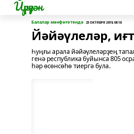
Йүрүҙән
Балалар мәнфәғәтендә
23 ОКТЯБРЯ 2019, 08:18
Йәйәүлеләр, иғ
Һуңғы арала йәйәүлеләрҙең тапал
генә республика буйынса 805 ос
һәр өсөнсөһө тиергә була.