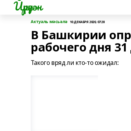
Йүрүҙән
Актуаль мәсьәлә
10 ДЕКАБРЯ 2020, 07:28
В Башкирии опр
рабочего дня 31
Такого вряд ли кто-то ожидал: