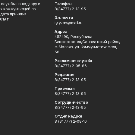
 службы по надзору в
Телефон
ых коммуникаций по
8(34777) 2-13-95
дата принятия
Эл. почта
19 г.
iyryzan@mail.ru
Адрес
452490, Республика
Башкортостан,Салаватский район,
с. Малояз, ул. Коммунистическая,
56.
Рекламная служба
8(34777) 2-05-86
Редакция
8(34777) 2-13-95
Приемная
8(34777) 2-13-95
Сотрудничество
8(34777) 2-13-95
Отдел кадров
8 (34777) 2-08-10