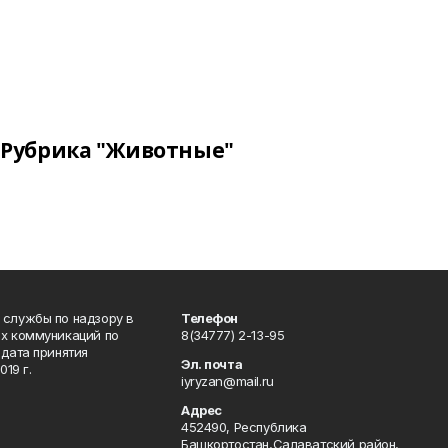
Рубрика "Животные"
 службы по надзору в
Телефон
ых коммуникаций по
8(34777) 2-13-95
дата принятия
Эл. почта
19 г.
iyryzan@mail.ru
Адрес
452490, Республика
Башкортостан,Салаватский район,