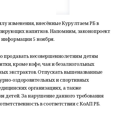
силу изменения, внесённые Курултаем РБ в
низирующих напитков. Напомним, законопроект
 информации 5 ноября.
о продавать несовершеннолетним детям
тки, кроме кофе, чая и безалкогольных
йных экстрактов. Отпускать вышеназванные
турно-оздоровительных и спортивных
едицинских организациях, а также
я детей. За нарушение данного требования
ветственность в соответствии с КоАП РБ.