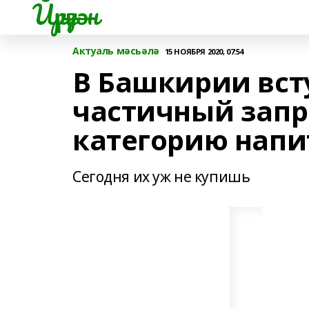
Йүрүҙән
Актуаль мәсьәлә
15 НОЯБРЯ 2020, 07:54
В Башкирии вст
частичный запр
категорию напи
Сегодня их уж не купишь