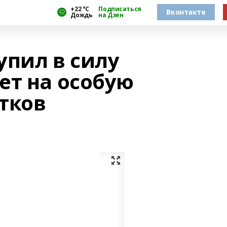
+22 °С
Подписаться
Вконтакте
Дождь
на Дзен
упил в силу
ет на особую
тков