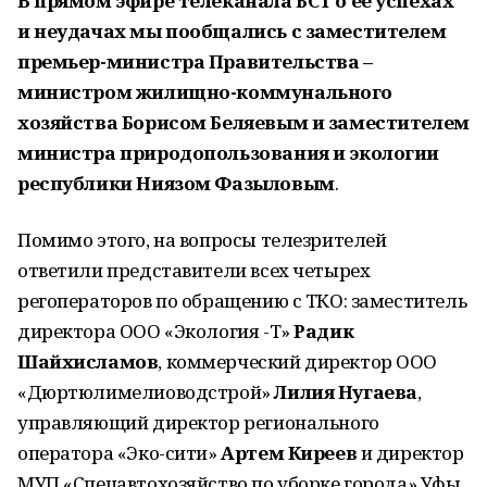
В прямом эфире телеканала БСТ о ее успехах
и неудачах мы пообщались с заместителем
премьер-министра Правительства –
министром жилищно-коммунального
хозяйства Борисом Беляевым и заместителем
министра природопользования и экологии
республики Ниязом Фазыловым
.
Помимо этого, на вопросы телезрителей
ответили представители всех четырех
регоператоров по обращению с ТКО: заместитель
директора ООО «Экология -Т»
Радик
Шайхисламов
, коммерческий директор ООО
«Дюртюлимелиоводстрой»
Лилия Нугаева
,
управляющий директор регионального
оператора «Эко-сити»
Артем Киреев
и директор
МУП «Спецавтохозяйство по уборке города» Уфы