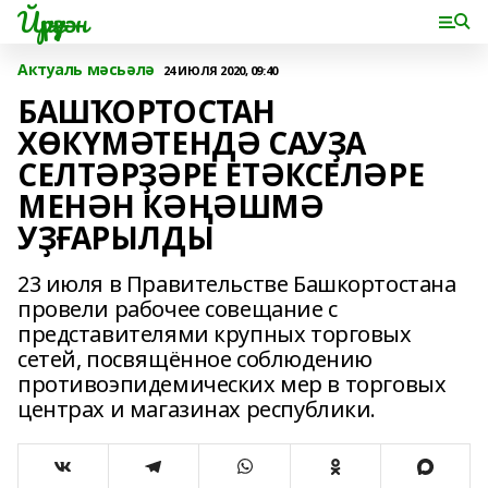
Йүрүҙән
Актуаль мәсьәлә
24 ИЮЛЯ 2020, 09:40
БАШҠОРТОСТАН
ХӨКҮМӘТЕНДӘ САУҘА
СЕЛТӘРҘӘРЕ ЕТӘКСЕЛӘРЕ
МЕНӘН КӘҢӘШМӘ
УҘҒАРЫЛДЫ
23 июля в Правительстве Башкортостана
провели рабочее совещание с
представителями крупных торговых
сетей, посвящённое соблюдению
противоэпидемических мер в торговых
центрах и магазинах республики.