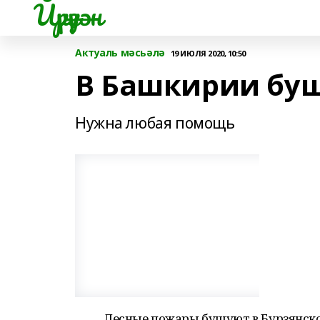
Йүрүҙән
Актуаль мәсьәлә
19 ИЮЛЯ 2020, 10:50
В Башкирии бу
Нужна любая помощь
Лесные пожары бушуют в Бурзянск