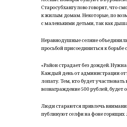
Старосубхангулово говорят, что смо
к жилым домам. Некоторые, по воз
с маленькими детьми, так как дыша
Неравнодушные селяне объединилис
просьбой присоединиться к борьбе
«Район страдает без дождей. Нужн
Каждый день от администрации отъе
лопату. Тем, кто будет участвоват
вознаграждение 500 рублей, будет о
Люди стараются привлечь внимание
публикуют селфи на фоне горящих л