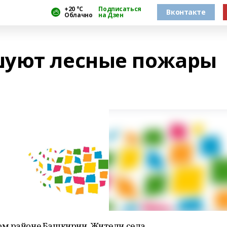
+20 °С
Подписаться
Вконтакте
Облачно
на Дзен
шуют лесные пожары
ом районе Башкирии. Жители села