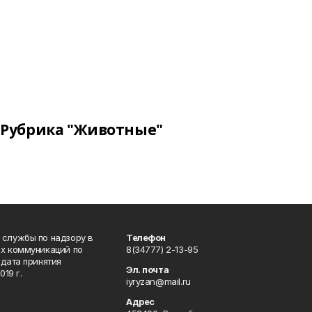
Рубрика "Животные"
 службы по надзору в
Телефон
ых коммуникаций по
8(34777) 2-13-95
дата принятия
Эл. почта
19 г.
iyryzan@mail.ru
Адрес