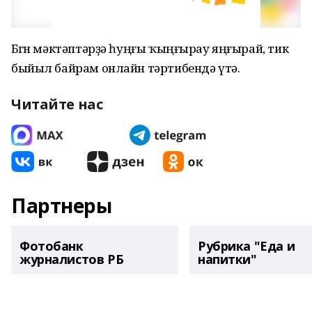
Бөгөн мәктәптәрҙә һуңғы ҡыңғырау яңғырай, тик
быйыл байрам онлайн тәртибендә үтә.
Читайте нас
Партнеры
Фотобанк
Рубрика "Еда и
журналистов РБ
напитки"