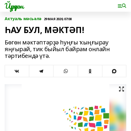
Йүрүҙән
Актуаль мәсьәлә
29 МАЯ 2020, 07:08
ҺАУ БУЛ, МӘКТӘП!
Бөгөн мәктәптәрҙә һуңғы ҡыңғырау
яңғырай, тик быйыл байрам онлайн
тәртибендә үтә.