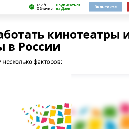
+17 °С
Подписаться
Вконтакте
Облачно
на Дзен
аботать кинотеатры 
ы в России
у несколько факторов: