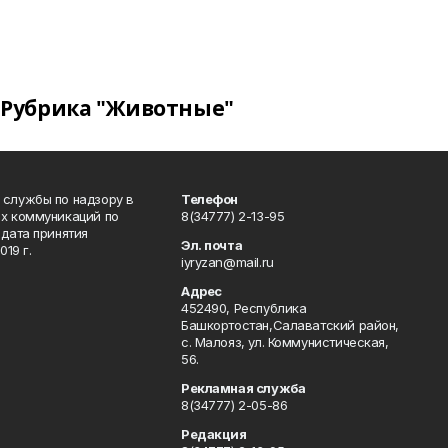
Рубрика "Животные"
 службы по надзору в
Телефон
ых коммуникаций по
8(34777) 2-13-95
дата принятия
Эл. почта
19 г.
iyryzan@mail.ru
Адрес
452490, Республика
Башкортостан,Салаватский район,
с. Малояз, ул. Коммунистическая,
56.
Рекламная служба
8(34777) 2-05-86
Редакция