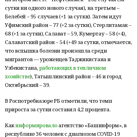
сутки ни одного нового случая), на третьем –
Белебей – 95 случаев (+1 за сутки). Затем идут
Уфимский район – 77 (+2 за сутки), Стерлитамак –
68 (+1 за сутки), Салават – 59, Кумертау – 58 (+4),
Салаватский район – 54 (+49 за сутки, отмечается,
что вспышка болезни произошла среди
мигрантов — уроженцев Таджикистана и
Узбекистана,
работающих в тепличном
хозяйстве
), Татышлинский район – 46 и город
Октябрьский – 39.
В Роспотребназоре РБ отметили, что темп
прироста за сутки составил 4,2 процента.
Как
информировало
агентство «Башинформ», в
республике 36 человек с диагнозом COVID-19