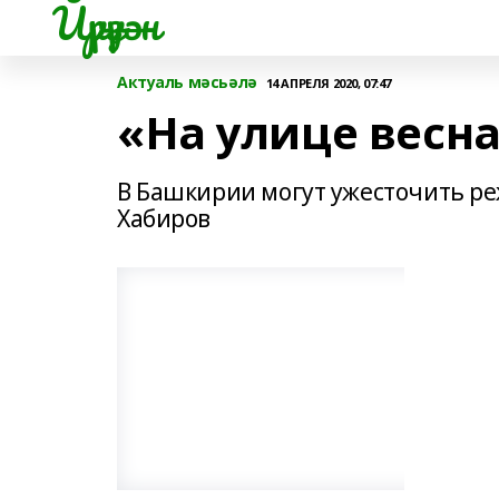
Йүрүҙән
Актуаль мәсьәлә
14 АПРЕЛЯ 2020, 07:47
«На улице весна
В Башкирии могут ужесточить ре
Хабиров