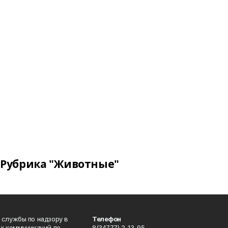
Рубрика "Животные"
 службы по надзору в
Телефон
ых коммуникаций по
8(34777) 2-13-95