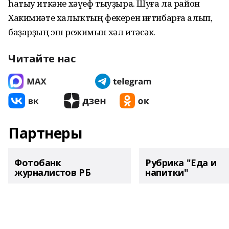
һатыу иткәне хәүеф тыуҙыра. Шуға ла район
Хакимиәте халыҡтың фекерен иғтибарға алып,
баҙарҙың эш режимын хәл итәсәк.
Читайте нас
Партнеры
Фотобанк
Рубрика "Еда и
журналистов РБ
напитки"