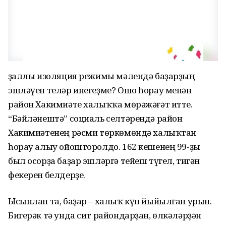
Үҙаллы изоляция режимы мәлендә баҙарҙың
эшләүен теләр инегеҙме? Ошо һорау менән
район Хакимиәте халыҡҡа мөрәжәғәт итте.
“Бәйләнештә” социаль селтәрендә район
Хакимиәтенең рәсми төркөмөндә халыҡтан
һорау алыу ойошторолдо. 162 кешенең 99-ҙы
был осорҙа баҙар эшләргә тейеш түгел, тигән
фекерен белдерҙе.
Ысынлап та, баҙар – халыҡ күп йыйылған урын.
Бигерәк тә унда сит райондарҙан, өлкәләрҙән