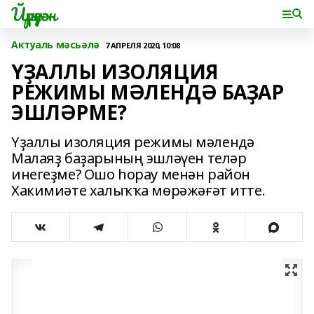
Йүрүҙән
Актуаль мәсьәлә
7 АПРЕЛЯ 2020, 10:08
ҮҘАЛЛЫ ИЗОЛЯЦИЯ
РЕЖИМЫ МӘЛЕНДӘ БАҘАР
ЭШЛӘРМЕ?
Үҙаллы изоляция режимы мәлендә
Малаяҙ баҙарының эшләүен теләр
инегеҙме? Ошо һорау менән район
Хакимиәте халыҡҡа мөрәжәғәт итте.