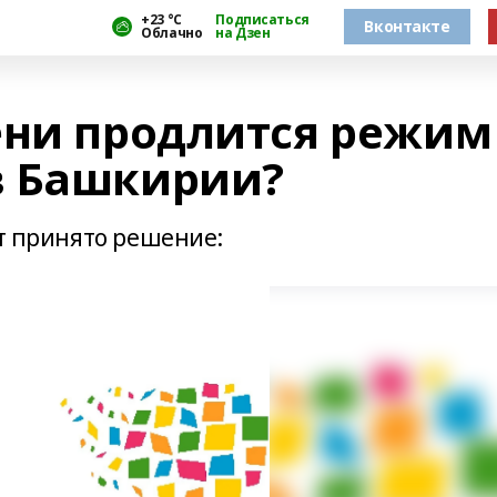
+23 °С
Подписаться
Вконтакте
Облачно
на Дзен
ени продлится режим
в Башкирии?
ет принято решение: