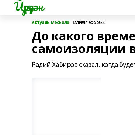
Йүрүҙән
Актуаль мәсьәлә
1 АПРЕЛЯ 2020, 06:44
До какого врем
самоизоляции 
Радий Хабиров сказал, когда буд