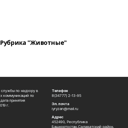
Рубрика "Животные"
 службы по надзору в
Телефон
ых коммуникаций по
8(34777) 2-13-95
дата принятия
Эл. почта
19 г.
iyryzan@mail.ru
Адрес
452490, Республика
Башкортостан,Салаватский район,