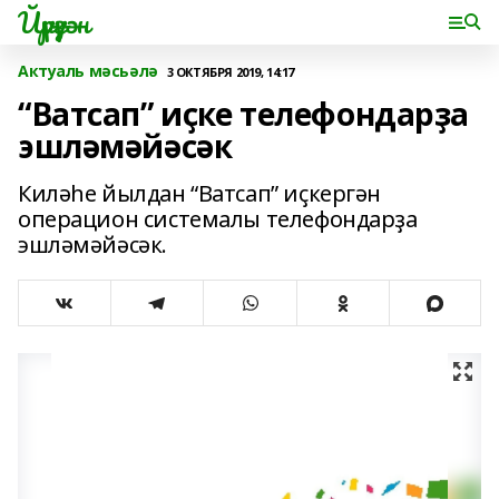
Йүрүҙән
Актуаль мәсьәлә
3 ОКТЯБРЯ 2019, 14:17
“Ватсап” иҫке телефондарҙа
эшләмәйәсәк
Киләһе йылдан “Ватсап” иҫкергән
операцион системалы телефондарҙа
эшләмәйәсәк.