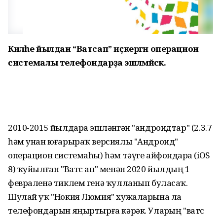
Киләһе йылдан “Ватсап” иҫкергән операцион
системалы телефондарҙа эшләмәйәсәк.
2010-2015 йылдарҙа эшләнгән "андроидтар" (2.3.7
һәм унан юғарыраҡ версиялы "Андроид"
операцион системаһы) һәм тәүге айфондарҙа (iOS
8) ҡуйылған "Ватс ап" менән 2020 йылдың 1
февраленә тиклем генә ҡулланып буласаҡ.
Шулай уҡ "Нокия Люмия" хужаларына ла
телефондарын яңыртырға кәрәк. Уларҙың "ватс