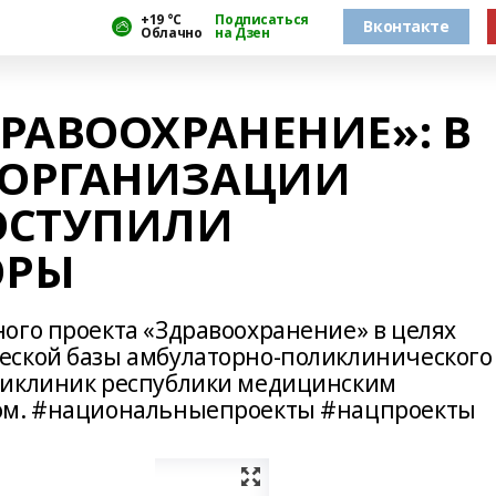
+19 °С
Подписаться
Вконтакте
Облачно
на Дзен
РАВООХРАНЕНИЕ»: В
 ОРГАНИЗАЦИИ
ОСТУПИЛИ
ОРЫ
ого проекта «Здравоохранение» в целях
еской базы амбулаторно-поликлинического
ликлиник республики медицинским
ром. #национальныепроекты #нацпроекты