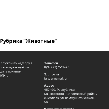
Рубрика "Животные"
 службы по надзору в
Телефон
ых коммуникаций по
8(34777) 2-13-95
дата принятия
Эл. почта
19 г.
iyryzan@mail.ru
Адрес
452490, Республика
Башкортостан,Салаватский район,
с. Малояз, ул. Коммунистическая,
56.