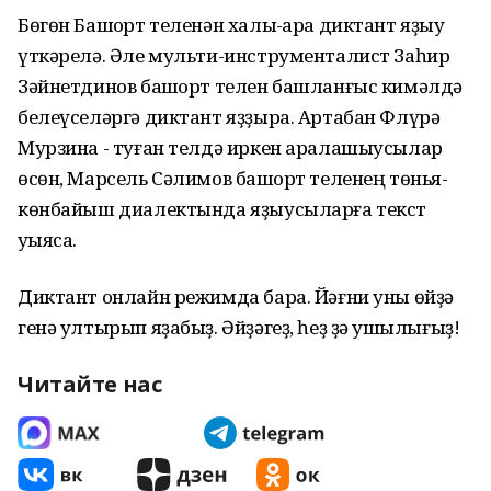
Бөгөн Башҡорт теленән халыҡ-ара диктант яҙыу
үткәрелә. Әле мульти-инструменталист Заһир
Зәйнетдинов башҡорт телен башланғыс кимәлдә
белеүселәргә диктант яҙҙыра. Артабан Флүрә
Мурзина - туған телдә иркен аралашыусылар
өсөн, Марсель Сәлимов башҡорт теленең төньяҡ-
көнбайыш диалектында яҙыусыларға текст
уҡыясаҡ.
Диктант онлайн режимда бара. Йәғни уны өйҙә
генә ултырып яҙабыҙ. Әйҙәгеҙ, һеҙ ҙә ҡушылығыҙ!
Читайте нас