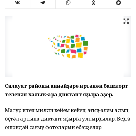
Салауат районы ағинәйҙәре иртәнән башҡорт
теленән халыҡ-ара диктант яҙырға әҙер.
Матур итеп милли кейем кейеп, ҡағыҙ-ҡәләм алып,
өҫтәл артына диктант яҙырға ултырҙылар. Беҙгә
ошондай сағыу фотоларын ебәрҙеләр.