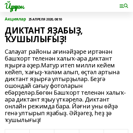
Йүрүҙән
Акциялар
25 АПРЕЛЯ 2020, 08:10
ДИКТАНТ ЯҘАБЫҘ,
ҠУШЫЛЫҒЫҘ!
Салауат районы ағинәйҙәре иртәнән
башҡорт теленән халыҡ-ара диктант
яҙырға әҙер.Матур итеп милли кейем
кейеп, ҡағыҙ-ҡәләм алып, өҫтәл артына
диктант яҙырға ултырҙылар. Беҙгә
ошондай сағыу фотоларын
ебәрҙеләр.Бөгөн Башҡорт теленән халыҡ-
ара диктант яҙыу үткәрелә. Диктант
онлайн режимда бара. Йәғни уны өйҙә
генә ултырып яҙабыҙ. Әйҙәгеҙ, һеҙ ҙә
ҡушылығыҙ!