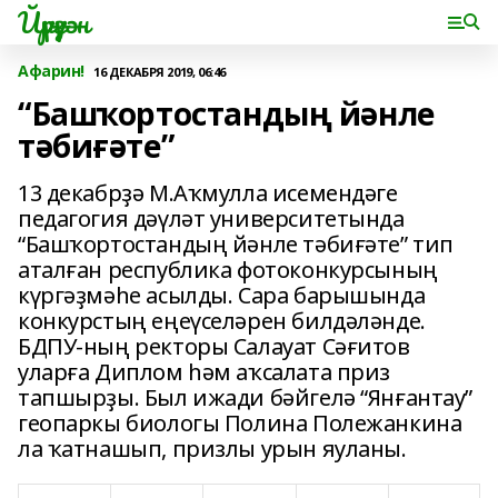
Йүрүҙән
Афарин!
16 ДЕКАБРЯ 2019, 06:46
“Башҡортостандың йәнле
тәбиғәте”
13 декабрҙә М.Аҡмулла исемендәге
педагогия дәүләт университетында
“Башҡортостандың йәнле тәбиғәте” тип
аталған республика фотоконкурсының
күргәҙмәһе асылды. Сара барышында
конкурстың еңеүселәрен билдәләнде.
БДПУ-ның ректоры Салауат Сәғитов
уларға Диплом һәм аҡсалата приз
тапшырҙы. Был ижади бәйгелә “Янғантау”
геопаркы биологы Полина Полежанкина
ла ҡатнашып, призлы урын яуланы.