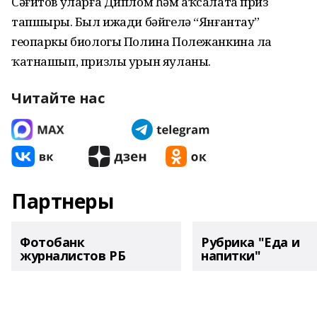
Сәғитов уларға Диплом һәм аҡсалата приз
тапшырҙы. Был ижади бәйгелә “Янғантау”
геопаркы биологы Полина Полежанкина ла
ҡатнашып, призлы урын яуланы.
Читайте нас
Партнеры
Фотобанк
Рубрика "Еда и
журналистов РБ
напитки"