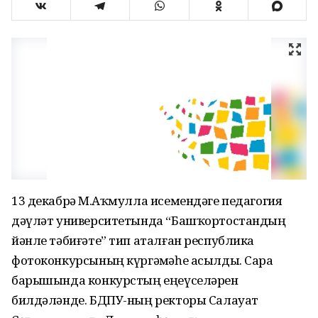
13 декабрҙә М.Аҡмулла исемендәге педагогия
дәүләт университетында “Башҡортостандың
йәнле тәбиғәте” тип аталған республика
фотоконкурсының күргәҙмәһе асылды. Сара
барышында конкурстың еңеүселәрен
билдәләнде. БДПУ-ның ректоры Салауат