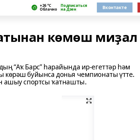
+26 °С
Подписаться
Вконтакте
Облачно
на Дзен
атынан көмөш миҙал
ың “Аҡ Барс” һарайында ир-егеттәр һәм
ы көрәш буйынса донья чемпионаты үтте.
ән ашыу спортсы ҡатнашты.