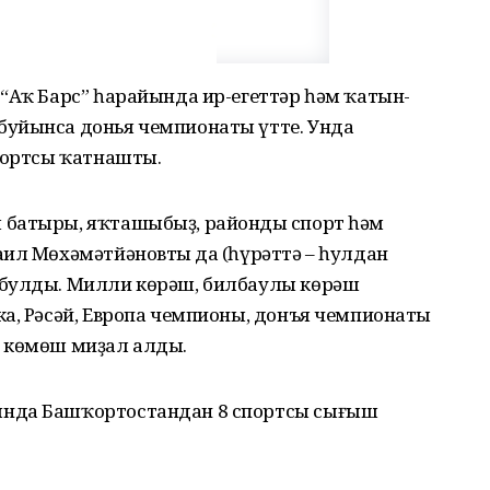
“Аҡ Барс” һарайында ир-егеттәр һәм ҡатын-
буйынса донья чемпионаты үтте. Унда
спортсы ҡатнашты.
 батыры, яҡташыбыҙ, райондың спорт һәм
ил Мөхәмәтйәновтың да (һүрәттә – һулдан
 булды. Милли көрәш, билбаулы көрәш
а, Рәсәй, Европа чемпионы, донъя чемпионаты
– көмөш миҙал алды.
ында Башҡортостандан 8 спортсы сығыш