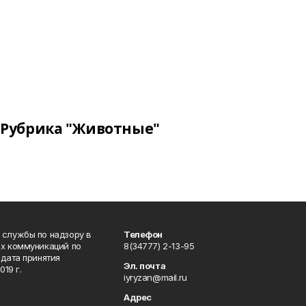
Рубрика "Животные"
 службы по надзору в
Телефон
ых коммуникаций по
8(34777) 2-13-95
дата принятия
Эл. почта
19 г.
iyryzan@mail.ru
Адрес