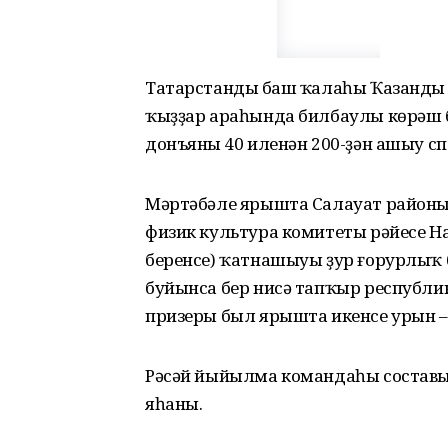
Татарстандың баш ҡалаһы Ҡазандың 
ҡыҙҙар араһында билбаулы көрәш 
донъяның 40 иленән 200-ҙән ашыу 
Мәртәбәле ярышта Салауат районы
физик культура комитеты рәйесе На
беренсе) ҡатнашыуы ҙур ғорурлыҡ
буйынса бер нисә тапҡыр республик
призеры был ярышта икенсе урын 
Рәсәй йыйылма командаһы состав
яһаны.