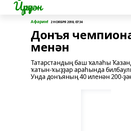
Йүрүҙән
Афарин!
2 НОЯБРЯ 2018, 07:34
Донъя чемпион
менән
Татарстандың баш ҡалаһы Ҡазанд
ҡатын-ҡыҙҙар араһында билбаул
Унда донъяның 40 иленән 200-ҙ